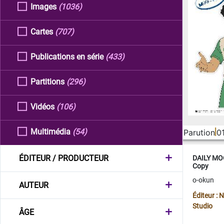
Images
(1036)
Cartes
(707)
Publications en série
(433)
Partitions
(296)
Vidéos
(106)
Multimédia
(54)
Parution
0
ÉDITEUR / PRODUCTEUR
DAILY MOO
Copy
o-okun
AUTEUR
Éditeur :
Studio
ÂGE