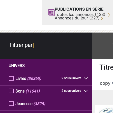
PUBLICATIONS EN SÉRIE
Toutes les annonces
(433)
Annonces du jour
(227)
re
Filtrer par
Titr
UNIVERS
Livres
(36363)
2 sous-univers
copy
Sons
(11641)
2 sous-univers
Jeunesse
(3825)