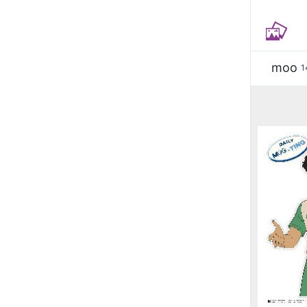
moo
1