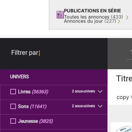
PUBLICATIONS EN SÉRIE
Toutes les annonces
(433)
Annonces du jour
(227)
re
Filtrer par
Titr
UNIVERS
Livres
(36363)
2 sous-univers
copy
Sons
(11641)
2 sous-univers
Jeunesse
(3825)