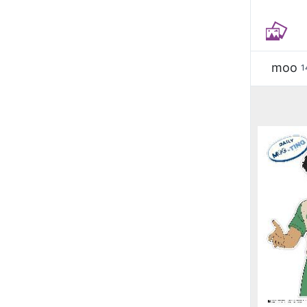
moo
1