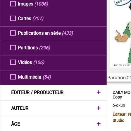
Images
(1036)
Cartes
(707)
Publications en série
(433)
Partitions
(296)
Vidéos
(106)
Multimédia
(54)
Parution
0
ÉDITEUR / PRODUCTEUR
DAILY MOO
Copy
o-okun
AUTEUR
Éditeur :
Studio
ÂGE