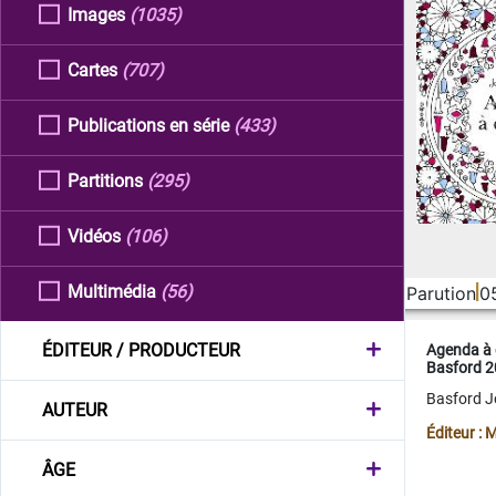
Images
(1035)
Cartes
(707)
Publications en série
(433)
Partitions
(295)
Vidéos
(106)
Multimédia
(56)
Parution
0
ÉDITEUR / PRODUCTEUR
Agenda à 
Basford 
Basford 
AUTEUR
Éditeur :
ÂGE