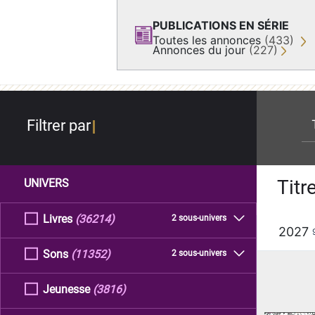
PUBLICATIONS EN SÉRIE
Toutes les annonces
(433)
Annonces du jour
(227)
re
Filtrer par
Titr
UNIVERS
Livres
(36214)
2 sous-univers
2027
Sons
(11352)
2 sous-univers
Jeunesse
(3816)