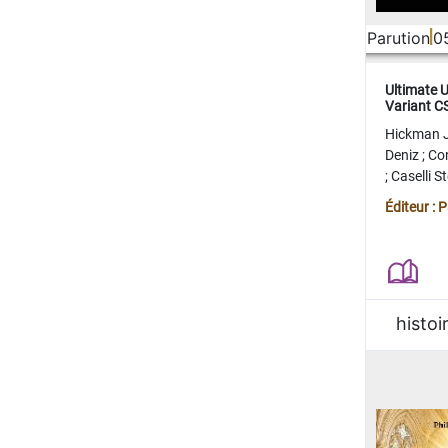
Parution
0
Ultimate 
Variant 
FERME
Hickman 
Deniz
;
Co
;
Caselli 
Juan
;
Mo
Éditeur : 
histoi