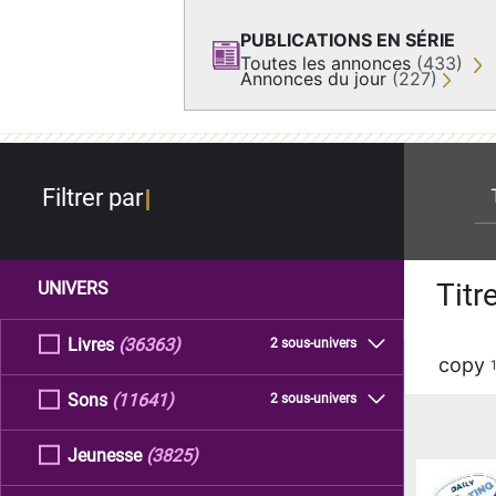
PUBLICATIONS EN SÉRIE
Toutes les annonces
(433)
Annonces du jour
(227)
re
Filtrer par
Titr
UNIVERS
Livres
(36363)
2 sous-univers
copy
Sons
(11641)
2 sous-univers
Jeunesse
(3825)