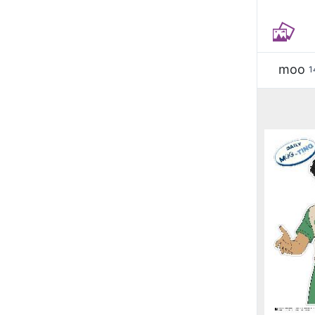
moo
1