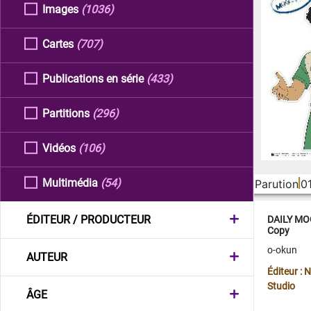
Images
(1036)
Cartes
(707)
Publications en série
(433)
Partitions
(296)
Vidéos
(106)
Multimédia
(54)
Parution
0
ÉDITEUR / PRODUCTEUR
DAILY MOO
Copy
o-okun
AUTEUR
Éditeur :
Studio
ÂGE