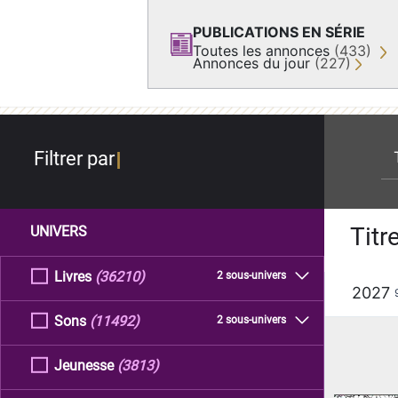
PUBLICATIONS EN SÉRIE
Toutes les annonces
(433)
Annonces du jour
(227)
re
Filtrer par
Titr
UNIVERS
Livres
(36210)
2 sous-univers
2027
Sons
(11492)
2 sous-univers
Jeunesse
(3813)