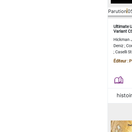
Parution
0
Ultimate 
Variant 
FERME
Hickman 
Deniz
;
Co
;
Caselli 
Juan
;
Mo
Éditeur : 
histoi