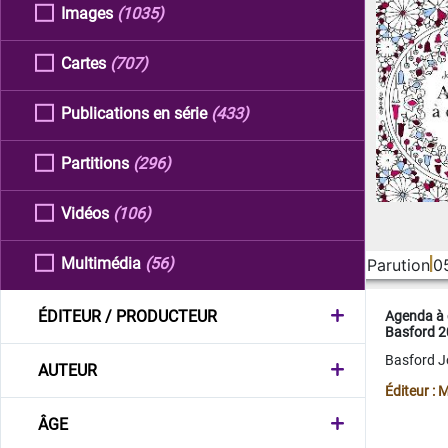
Images
(1035)
Cartes
(707)
Publications en série
(433)
Partitions
(296)
Vidéos
(106)
Multimédia
(56)
Parution
0
ÉDITEUR / PRODUCTEUR
Agenda à 
Basford 
Basford 
AUTEUR
Éditeur :
ÂGE