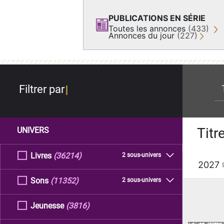
PUBLICATIONS EN SÉRIE
Toutes les annonces
(433)
Annonces du jour
(227)
re
Filtrer par
Titr
UNIVERS
Livres
(36214)
2 sous-univers
2027
Sons
(11352)
2 sous-univers
Jeunesse
(3816)