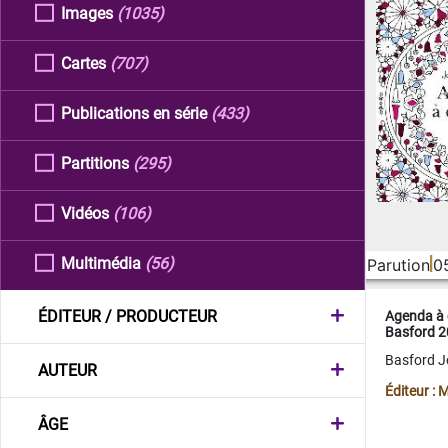
Images
(1035)
Cartes
(707)
Publications en série
(433)
Partitions
(295)
Vidéos
(106)
Multimédia
(56)
Parution
0
ÉDITEUR / PRODUCTEUR
Agenda à 
Basford 
Basford 
AUTEUR
Éditeur :
ÂGE