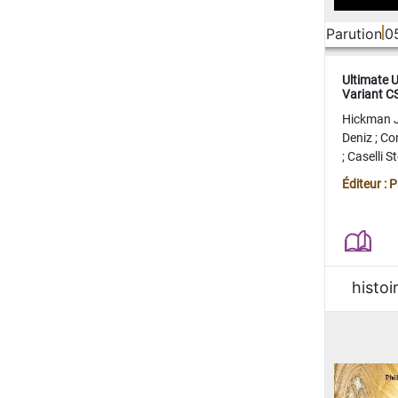
Parution
0
Ultimate 
Variant 
FERME
Hickman 
Deniz
;
Co
;
Caselli 
Juan
;
Mo
Éditeur : 
histoi