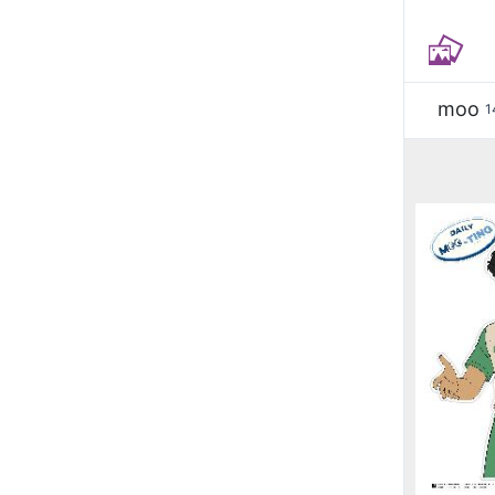
moo
1