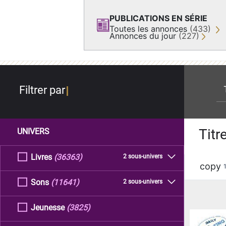
PUBLICATIONS EN SÉRIE
Toutes les annonces
(433)
Annonces du jour
(227)
re
Filtrer par
Titr
UNIVERS
Livres
(36363)
2 sous-univers
copy
Sons
(11641)
2 sous-univers
Jeunesse
(3825)