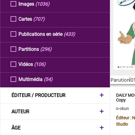
Images
(1036)
Cartes
(707)
Publications en série
(433)
Partitions
(296)
Vidéos
(106)
Multimédia
(54)
Parution
0
ÉDITEUR / PRODUCTEUR
DAILY MOO
Copy
o-okun
AUTEUR
Éditeur :
Studio
ÂGE