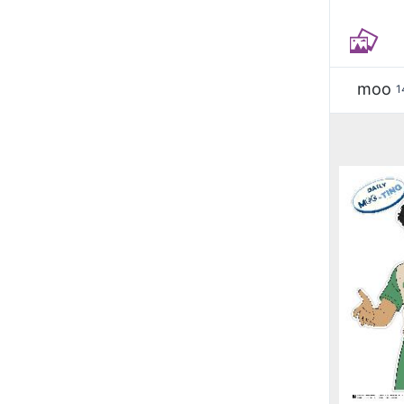
moo
1