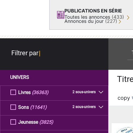
PUBLICATIONS EN SÉRIE
Toutes les annonces
(433)
Annonces du jour
(227)
re
Filtrer par
Titr
UNIVERS
Livres
(36363)
2 sous-univers
copy
Sons
(11641)
2 sous-univers
Jeunesse
(3825)