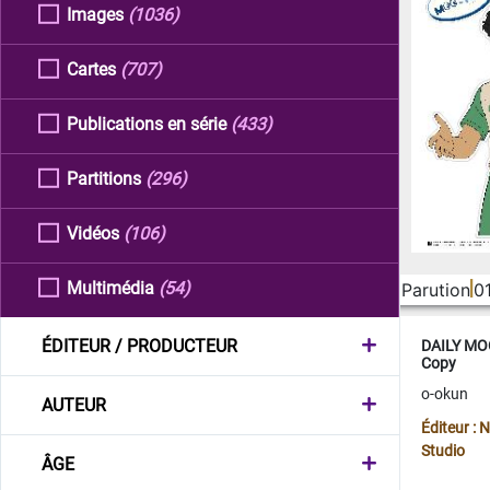
Images
(1036)
Cartes
(707)
Publications en série
(433)
Partitions
(296)
Vidéos
(106)
Multimédia
(54)
Parution
0
ÉDITEUR / PRODUCTEUR
DAILY MOO
Copy
o-okun
AUTEUR
Éditeur :
Studio
ÂGE