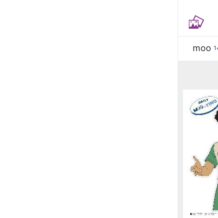
moo
1