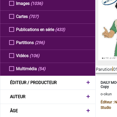
Images
(1036)
Cartes
(707)
Publications en série
(433)
Partitions
(296)
Vidéos
(106)
Multimédia
(54)
Parution
0
ÉDITEUR / PRODUCTEUR
DAILY MOO
Copy
o-okun
AUTEUR
Éditeur :
Studio
ÂGE