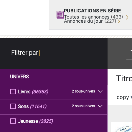
PUBLICATIONS EN SÉRIE
Toutes les annonces
(433)
Annonces du jour
(227)
re
Filtrer par
Titr
UNIVERS
Livres
(36363)
2 sous-univers
copy
Sons
(11641)
2 sous-univers
Jeunesse
(3825)