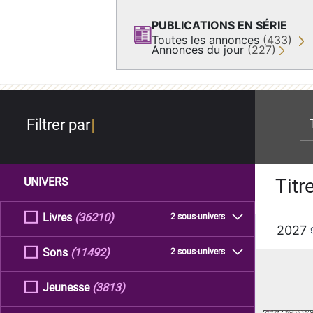
PUBLICATIONS EN SÉRIE
Toutes les annonces
(433)
Annonces du jour
(227)
re
Filtrer par
Titr
UNIVERS
Livres
(36210)
2 sous-univers
2027
Sons
(11492)
2 sous-univers
Jeunesse
(3813)