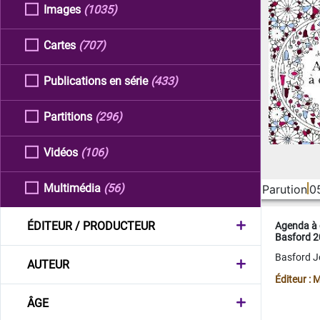
Images
(1035)
Cartes
(707)
Publications en série
(433)
Partitions
(296)
Vidéos
(106)
Multimédia
(56)
Parution
0
ÉDITEUR / PRODUCTEUR
Agenda à 
Basford 
Basford 
AUTEUR
Éditeur :
ÂGE