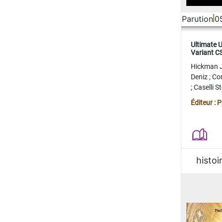
Parution
0
Ultimate 
Variant 
FERME
Hickman 
Deniz
;
Co
;
Caselli 
Juan
;
Mo
Éditeur : 
histoi