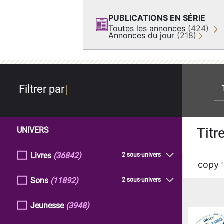
PUBLICATIONS EN SÉRIE
Toutes les annonces
(424)
Annonces du jour
(218)
re
Filtrer par
Titr
UNIVERS
Livres
(36842)
2 sous-univers
copy
Sons
(11892)
2 sous-univers
Jeunesse
(3948)