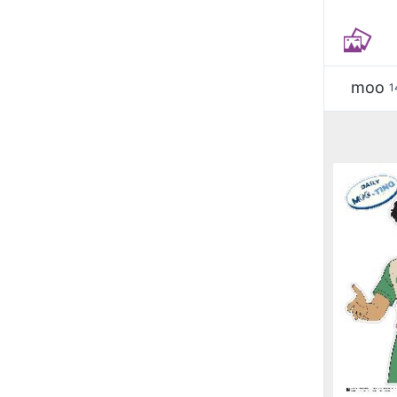
moo
1