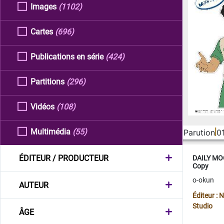
Images
(1102)
Cartes
(696)
Publications en série
(424)
Partitions
(296)
Vidéos
(108)
Multimédia
(55)
Parution
0
ÉDITEUR / PRODUCTEUR
DAILY MOO
Copy
o-okun
AUTEUR
Éditeur :
Studio
ÂGE