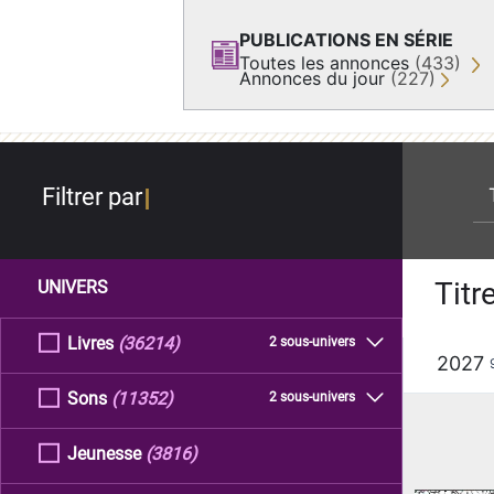
PUBLICATIONS EN SÉRIE
Toutes les annonces
(433)
Annonces du jour
(227)
re
Filtrer par
Titr
UNIVERS
Livres
(36214)
2 sous-univers
2027
Sons
(11352)
2 sous-univers
Jeunesse
(3816)