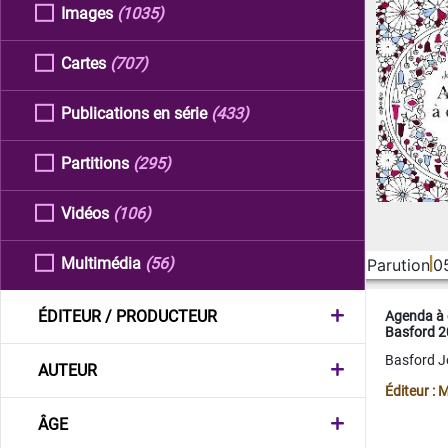
Images
(1035)
Cartes
(707)
Publications en série
(433)
Partitions
(295)
Vidéos
(106)
Multimédia
(56)
Parution
0
ÉDITEUR / PRODUCTEUR
Agenda à 
Basford 
Basford 
AUTEUR
Éditeur :
ÂGE