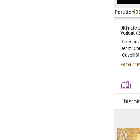
Parution
0
Ultimate 
Variant 
FERME
Hickman 
Deniz
;
Co
;
Caselli 
Juan
;
Mo
Éditeur : 
histoi