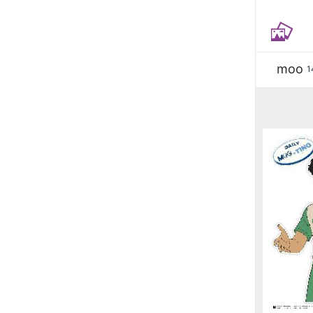
moo
1