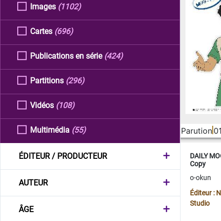
Images
(1102)
Cartes
(696)
Publications en série
(424)
Partitions
(296)
Vidéos
(108)
Multimédia
(55)
Parution
0
ÉDITEUR / PRODUCTEUR
DAILY MOO
Copy
o-okun
AUTEUR
Éditeur :
Studio
ÂGE