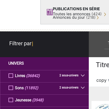
PUBLICATIONS EN SÉRIE
Toutes les annonces
(424)
Annonces du jour
(218)
re
Filtrer par
Titr
UNIVERS
Livres
(36842)
2 sous-univers
copy
Sons
(11892)
2 sous-univers
Jeunesse
(3948)