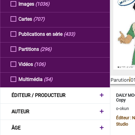
Images
(1036)
Cartes
(707)
Publications en série
(433)
Partitions
(296)
Vidéos
(106)
Multimédia
(54)
Parution
0
ÉDITEUR / PRODUCTEUR
DAILY MOO
Copy
o-okun
AUTEUR
Éditeur :
Studio
ÂGE