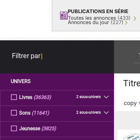
PUBLICATIONS EN SÉRIE
Toutes les annonces
(433)
Annonces du jour
(227)
re
Filtrer par
Titr
UNIVERS
Livres
(36363)
2 sous-univers
copy
Sons
(11641)
2 sous-univers
Jeunesse
(3825)