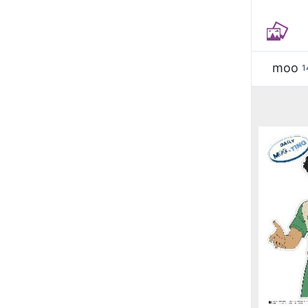
moo
1