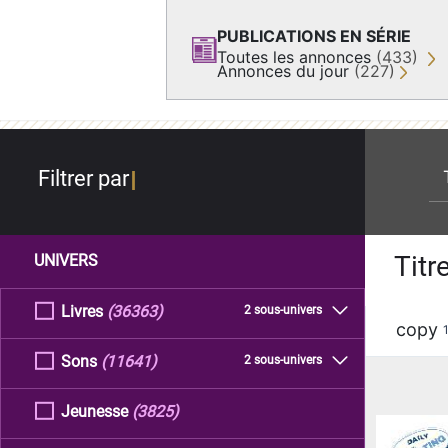
PUBLICATIONS EN SÉRIE
Toutes les annonces
(433)
Annonces du jour
(227)
re
Filtrer par
Titr
UNIVERS
Livres
(36363)
2 sous-univers
copy
Sons
(11641)
2 sous-univers
Jeunesse
(3825)