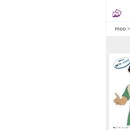
moo
1