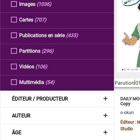
Images
(1036)
Cartes
(707)
Publications en série
(433)
Partitions
(296)
Vidéos
(106)
Multimédia
(54)
Parution
0
ÉDITEUR / PRODUCTEUR
DAILY MOO
Copy
o-okun
AUTEUR
Éditeur :
Studio
ÂGE