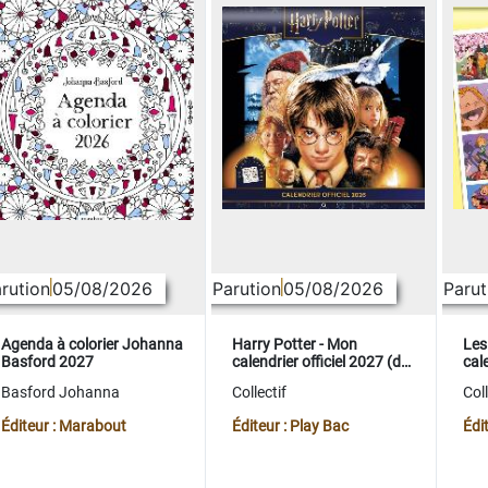
rution
05/08/2026
Parution
05/08/2026
Parut
Agenda à colorier Johanna
Harry Potter - Mon
Les
Basford 2027
calendrier officiel 2027 (de
cale
sept. 2026 à déc. 2027)
sep
Basford Johanna
Collectif
Coll
Éditeur : Marabout
Éditeur : Play Bac
Édi