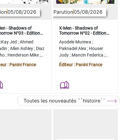
ion
05/08/2026
Parution
05/08/2026
en - Shadows of
X-Men - Shadows of
orrow N°03 - Edition
Tomorrow N°02 - Edition
lector - COMPTE FERME
collector - COMPTE FERME
cKay Jed
;
Ahmed
Ayodele Murewa
;
adin
;
Allen Ashley
;
Diaz
Paknadel Alex
;
Houser
tho
;
Henderson Mike
;
Jody
;
Mancin Federica
;
gman Ryan
Antonio Roge
;
Camagni
teur : Panini France
Éditeur : Panini France
Jacopo
Toutes les nouveautés ``histoire``