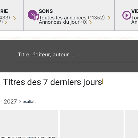
RIE
SONS
VI
433)
Toutes les annonces
(11352)
To
7)
Annonces du jour
(0)
An
recherche par mot clé
Titres des 7 derniers jours
2027
9 résultats