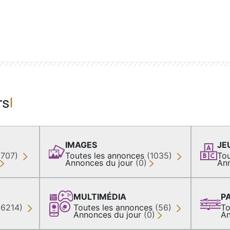
rs
IMAGES
JE
(707)
Toutes les annonces
(1035)
Tou
Annonces du jour
(0)
An
MULTIMÉDIA
P
36214)
Toutes les annonces
(56)
To
Annonces du jour
(0)
An