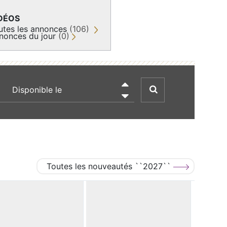
DÉOS
utes les annonces
(106)
nonces du jour
(0)
recherche par date

Toutes les nouveautés ``2027``