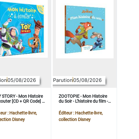
ion
05/08/2026
Parution
05/08/2026
 STORY - Mon Histoire
ZOOTOPIE - Mon Histoire
couter [CD + QR Code] -
du Soir - L'histoire du film -
ney Pixar
Disney
eur : Hachette-livre,
Éditeur : Hachette-livre,
lection Disney
collection Disney