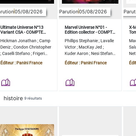
rution
05/08/2026
Parution
05/08/2026
Parut
Ultimate Universe N°13
Marvel Universe N°01 -
X-M
Variant CSA - COMPTE
Edition collector - COMPTE
Tom
FERME
FERME
col
Hickman Jonathan
;
Camp
Phillips Stephanie
;
Lavalle
Ma
Deniz
;
Condon Christopher
Victor
;
MacKay Jed
;
Sal
;
Caselli Stefano
;
Frigeri
Kuder Aaron
;
Nesi Stefano
Ne
Juan
;
Momoko Peach
;
Lopez Alvaro
Ste
Éditeur : Panini France
Éditeur : Panini France
Édi
histoire
9 résultats