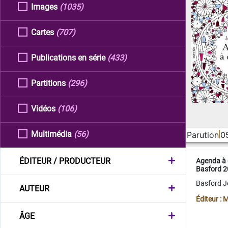
Images
(1035)
Cartes
(707)
Publications en série
(433)
Partitions
(296)
Vidéos
(106)
Multimédia
(56)
Parution
0
ÉDITEUR / PRODUCTEUR
Agenda à 
Basford 
Basford 
AUTEUR
Éditeur :
ÂGE