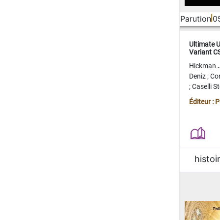
Parution
0
Ultimate 
Variant 
FERME
Hickman 
Deniz
;
Co
;
Caselli 
Juan
;
Mo
Éditeur : 
histoi