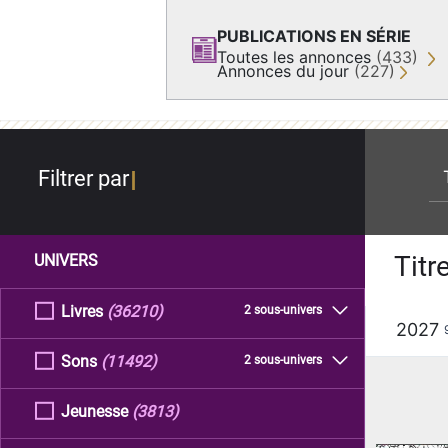
PUBLICATIONS EN SÉRIE
Toutes les annonces
(433)
Annonces du jour
(227)
re
Filtrer par
Titr
UNIVERS
Livres
(36210)
2 sous-univers
2027
Sons
(11492)
2 sous-univers
Jeunesse
(3813)