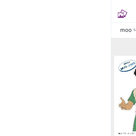
moo
1