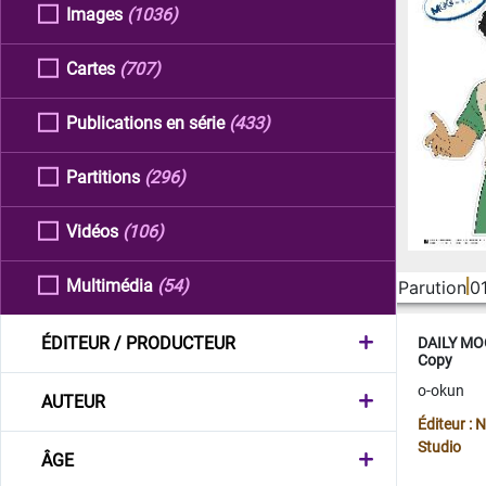
Images
(1036)
Cartes
(707)
Publications en série
(433)
Partitions
(296)
Vidéos
(106)
Multimédia
(54)
Parution
0
ÉDITEUR / PRODUCTEUR
DAILY MOO
Copy
o-okun
AUTEUR
Éditeur :
Studio
ÂGE