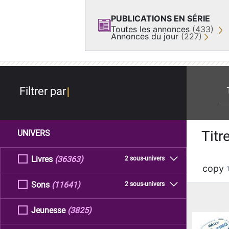
PUBLICATIONS EN SÉRIE
Toutes les annonces
(433)
Annonces du jour
(227)
re
Filtrer par
Titr
UNIVERS
Livres
(36363)
2 sous-univers
copy
Sons
(11641)
2 sous-univers
Jeunesse
(3825)