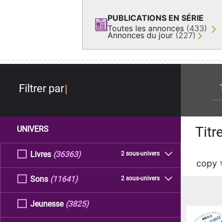
PUBLICATIONS EN SÉRIE
Toutes les annonces
(433)
Annonces du jour
(227)
re
Filtrer par
Titr
UNIVERS
Livres
(36363)
2 sous-univers
copy
Sons
(11641)
2 sous-univers
Jeunesse
(3825)