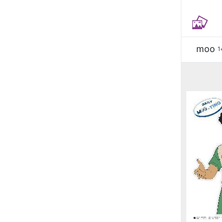
moo
1