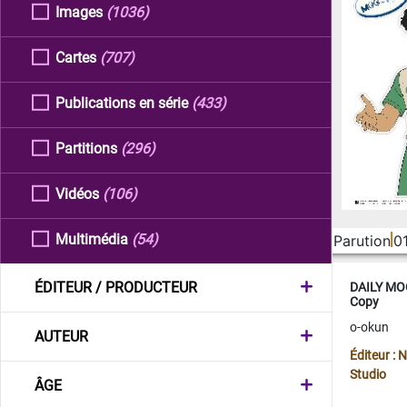
Images
(1036)
Cartes
(707)
Publications en série
(433)
Partitions
(296)
Vidéos
(106)
Multimédia
(54)
Parution
0
ÉDITEUR / PRODUCTEUR
DAILY MOO
Copy
o-okun
AUTEUR
Éditeur :
Studio
ÂGE