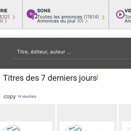
RIE
SONS
VI
432)
Toutes les annonces
(11814)
To
6)
Annonces du jour
(0)
An
recherche par mot clé
Titres des 7 derniers jours
copy
14 résultats