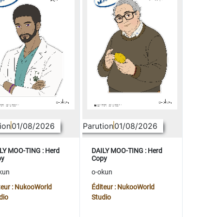
ion
01/08/2026
Parution
01/08/2026
LY MOO-TING : Herd
DAILY MOO-TING : Herd
py
Copy
kun
o-okun
teur : NukooWorld
Éditeur : NukooWorld
dio
Studio