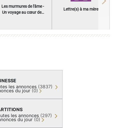
Next
Les murmures de l'âme -
Lettre(s) à ma mère
Un voyage au cœur des
questions qui façonnent
une vie
UNESSE
tes les annonces
(3837)
onces du jour
(0)
ARTITIONS
utes les annonces
(297)
nonces du jour
(0)