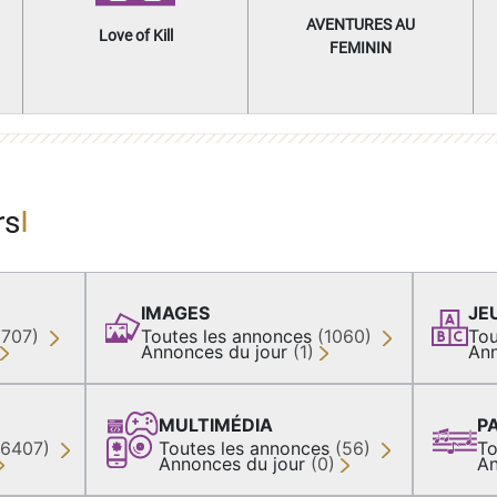
AVENTURES AU
Love of Kill
FEMININ
rs
IMAGES
JE
(707)
Toutes les annonces
(1060)
Tou
Annonces du jour
(1)
Ann
MULTIMÉDIA
P
36407)
Toutes les annonces
(56)
To
Annonces du jour
(0)
An