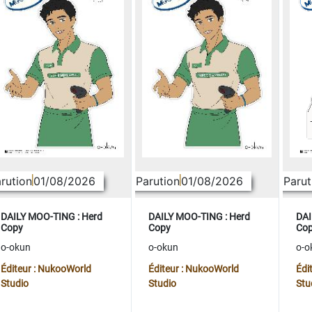
rution
01/08/2026
Parution
01/08/2026
Parut
DAILY MOO-TING : Herd
DAILY MOO-TING : Herd
DAI
Copy
Copy
Co
o-okun
o-okun
o-o
Éditeur : NukooWorld
Éditeur : NukooWorld
Édi
Studio
Studio
Stu