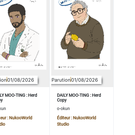
ion
01/08/2026
Parution
01/08/2026
LY MOO-TING : Herd
DAILY MOO-TING : Herd
py
Copy
kun
o-okun
teur : NukooWorld
Éditeur : NukooWorld
dio
Studio