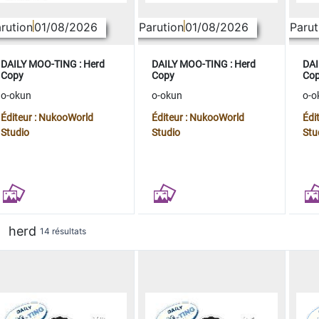
rution
01/08/2026
Parution
01/08/2026
Parut
DAILY MOO-TING : Herd
DAILY MOO-TING : Herd
DAI
Copy
Copy
Co
o-okun
o-okun
o-o
Éditeur : NukooWorld
Éditeur : NukooWorld
Édi
Studio
Studio
Stu
herd
14 résultats