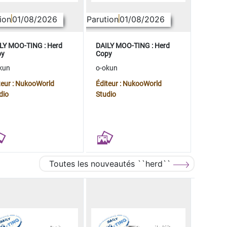
ion
01/08/2026
Parution
01/08/2026
LY MOO-TING : Herd
DAILY MOO-TING : Herd
py
Copy
kun
o-okun
teur : NukooWorld
Éditeur : NukooWorld
dio
Studio
Toutes les nouveautés ``herd``