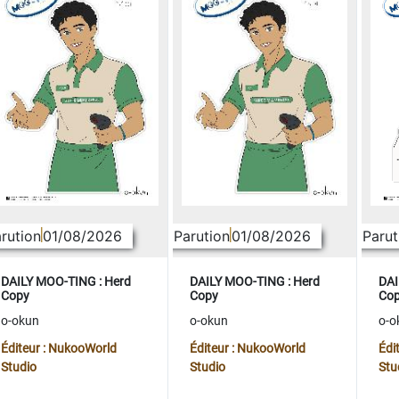
rution
01/08/2026
Parution
01/08/2026
Parut
DAILY MOO-TING : Herd
DAILY MOO-TING : Herd
DAI
Copy
Copy
Co
o-okun
o-okun
o-o
Éditeur : NukooWorld
Éditeur : NukooWorld
Édi
Studio
Studio
Stu