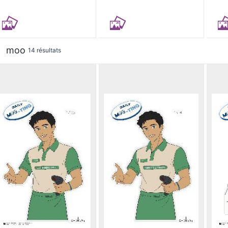
moo
14 résultats