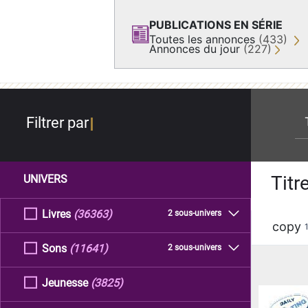
PUBLICATIONS EN SÉRIE
Toutes les annonces
(433)
Annonces du jour
(227)
re
Filtrer par
Titr
UNIVERS
Livres
(36363)
2 sous-univers
copy
Sons
(11641)
2 sous-univers
Jeunesse
(3825)