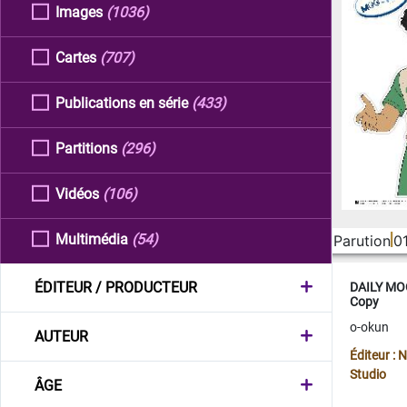
Images
(1036)
Cartes
(707)
Publications en série
(433)
Partitions
(296)
Vidéos
(106)
Multimédia
(54)
Parution
0
ÉDITEUR / PRODUCTEUR
DAILY MOO
Copy
o-okun
AUTEUR
Éditeur :
Studio
ÂGE