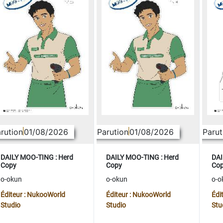
rution
01/08/2026
Parution
01/08/2026
Parut
DAILY MOO-TING : Herd
DAILY MOO-TING : Herd
DAI
Copy
Copy
Co
o-okun
o-okun
o-o
Éditeur : NukooWorld
Éditeur : NukooWorld
Édi
Studio
Studio
Stu