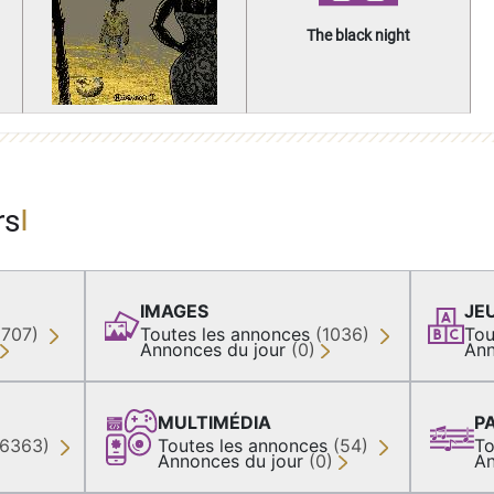
The black night
rs
IMAGES
JE
(707)
Toutes les annonces
(1036)
Tou
Annonces du jour
(0)
Ann
MULTIMÉDIA
P
36363)
Toutes les annonces
(54)
To
Annonces du jour
(0)
An