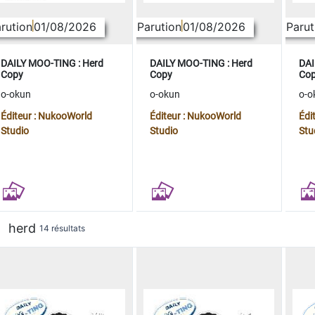
rution
01/08/2026
Parution
01/08/2026
Parut
DAILY MOO-TING : Herd
DAILY MOO-TING : Herd
DAI
Copy
Copy
Co
o-okun
o-okun
o-o
Éditeur : NukooWorld
Éditeur : NukooWorld
Édi
Studio
Studio
Stu
herd
14 résultats