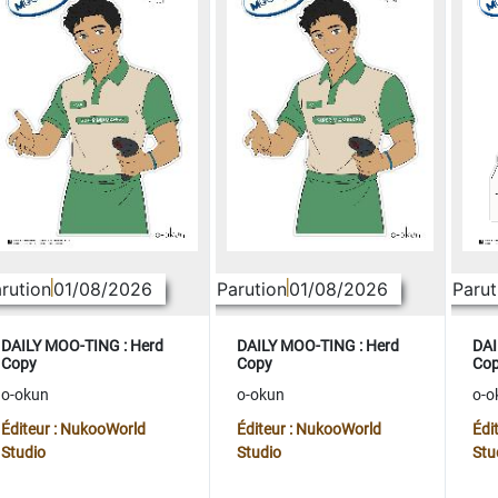
rution
01/08/2026
Parution
01/08/2026
Parut
DAILY MOO-TING : Herd
DAILY MOO-TING : Herd
DAI
Copy
Copy
Co
o-okun
o-okun
o-o
Éditeur : NukooWorld
Éditeur : NukooWorld
Édi
Studio
Studio
Stu