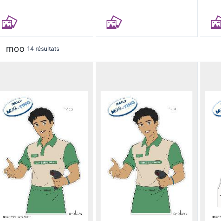
moo
14 résultats