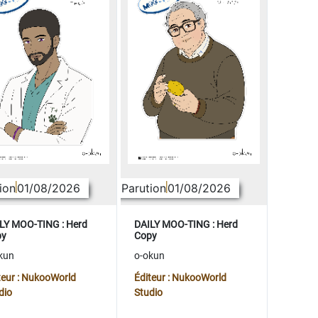
ion
01/08/2026
Parution
01/08/2026
LY MOO-TING : Herd
DAILY MOO-TING : Herd
py
Copy
kun
o-okun
teur : NukooWorld
Éditeur : NukooWorld
dio
Studio