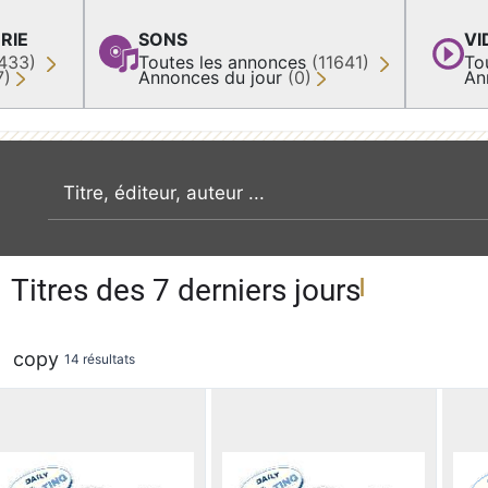
RIE
SONS
VI
433)
Toutes les annonces
(11641)
To
7)
Annonces du jour
(0)
An
recherche par mot clé
Titres des 7 derniers jours
copy
14 résultats