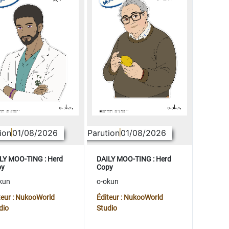
ion
01/08/2026
Parution
01/08/2026
LY MOO-TING : Herd
DAILY MOO-TING : Herd
py
Copy
kun
o-okun
teur : NukooWorld
Éditeur : NukooWorld
dio
Studio