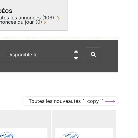
DÉOS
utes les annonces
(106)
nonces du jour
(0)
recherche par date

Toutes les nouveautés ``copy``