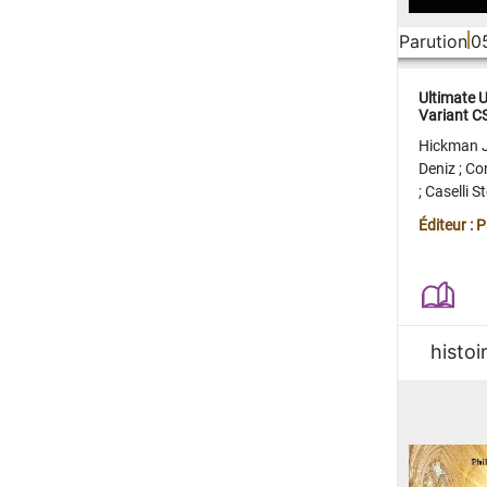
Parution
0
Ultimate 
Variant 
FERME
Hickman 
Deniz
;
Co
;
Caselli 
Juan
;
Mo
Éditeur : 
histoi