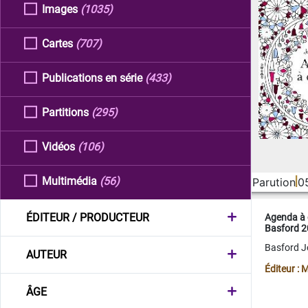
Images
(1035)
Cartes
(707)
Publications en série
(433)
Partitions
(295)
Vidéos
(106)
Multimédia
(56)
Parution
0
ÉDITEUR / PRODUCTEUR
Agenda à 
Basford 
Basford 
AUTEUR
Éditeur :
ÂGE