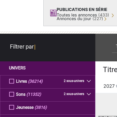
PUBLICATIONS EN SÉRIE
Toutes les annonces
(433)
Annonces du jour
(227)
re
Filtrer par
Titr
UNIVERS
Livres
(36214)
2 sous-univers
2027
Sons
(11352)
2 sous-univers
Jeunesse
(3816)