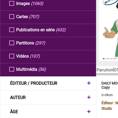
Images
(1060)
Cartes
(707)
Publications en série
(432)
Partitions
(297)
Vidéos
(107)
Multimédia
(56)
Parution
0
ÉDITEUR / PRODUCTEUR
DAILY MOO
Copy
o-okun
AUTEUR
Éditeur :
Studio
ÂGE