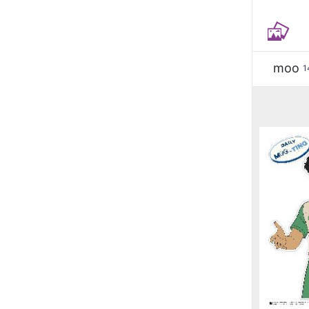
moo
1