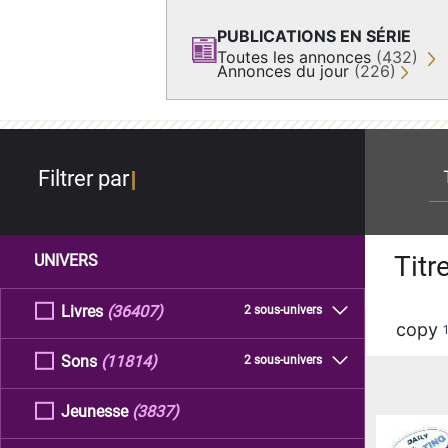
PUBLICATIONS EN SÉRIE
Toutes les annonces
(432)
Annonces du jour
(226)
re
Filtrer par
Titr
UNIVERS
Livres
(36407)
2 sous-univers
copy
Sons
(11814)
2 sous-univers
Jeunesse
(3837)