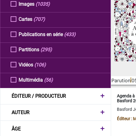
Images
(1035)
Cartes
(707)
Publications en série
(433)
Partitions
(295)
Vidéos
(106)
Multimédia
(56)
Parution
0
ÉDITEUR / PRODUCTEUR
Agenda à 
Basford 
Basford 
AUTEUR
Éditeur :
ÂGE