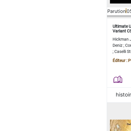
Parution
0
Ultimate 
Variant 
FERME
Hickman 
Deniz
;
Co
;
Caselli 
Juan
;
Mo
Éditeur : 
histoi