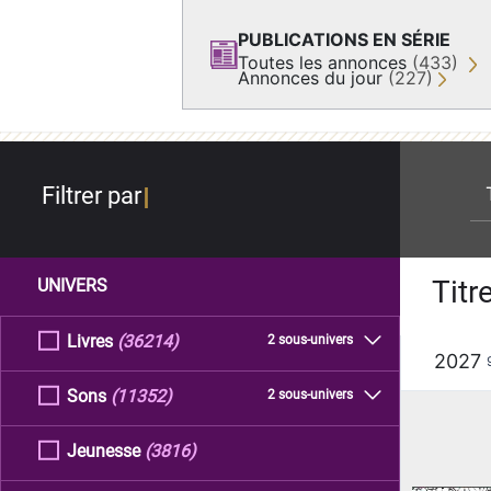
PUBLICATIONS EN SÉRIE
Toutes les annonces
(433)
Annonces du jour
(227)
re
Filtrer par
Titr
UNIVERS
Livres
(36214)
2 sous-univers
2027
Sons
(11352)
2 sous-univers
Jeunesse
(3816)