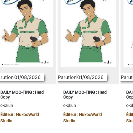
rution
01/08/2026
Parution
01/08/2026
Parut
DAILY MOO-TING : Herd
DAILY MOO-TING : Herd
DAI
Copy
Copy
Co
o-okun
o-okun
o-o
Éditeur : NukooWorld
Éditeur : NukooWorld
Édi
Studio
Studio
Stu