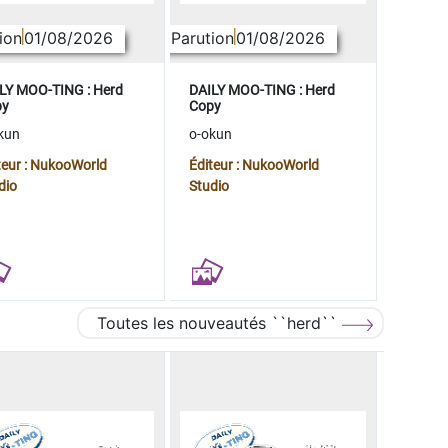
ion
01/08/2026
Parution
01/08/2026
LY MOO-TING : Herd
DAILY MOO-TING : Herd
py
Copy
kun
o-okun
teur : NukooWorld
Éditeur : NukooWorld
dio
Studio
Toutes les nouveautés ``herd``