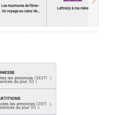
Next
Les murmures de l'âme -
Lettre(s) à ma mère
Un voyage au cœur des
questions qui façonnent
une vie
UNESSE
tes les annonces
(3837)
onces du jour
(0)
ARTITIONS
utes les annonces
(297)
nonces du jour
(0)