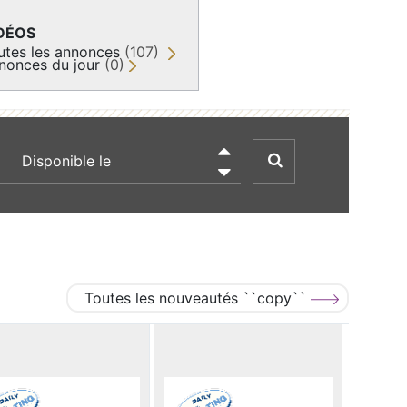
DÉOS
utes les annonces
(107)
nonces du jour
(0)
recherche par date

Toutes les nouveautés ``copy``