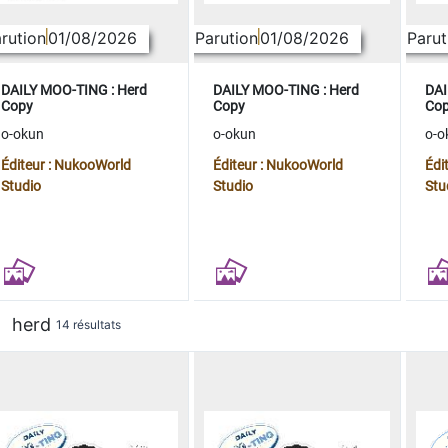
rution
01/08/2026
Parution
01/08/2026
Parut
DAILY MOO-TING : Herd
DAILY MOO-TING : Herd
DAI
Copy
Copy
Co
o-okun
o-okun
o-o
Éditeur : NukooWorld
Éditeur : NukooWorld
Édi
Studio
Studio
Stu
herd
14 résultats