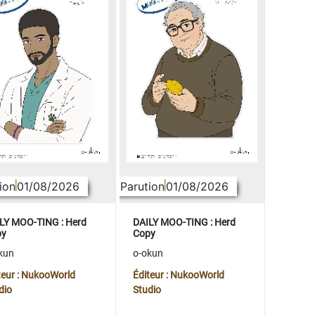
ion
01/08/2026
Parution
01/08/2026
LY MOO-TING : Herd
DAILY MOO-TING : Herd
py
Copy
kun
o-okun
teur : NukooWorld
Éditeur : NukooWorld
dio
Studio