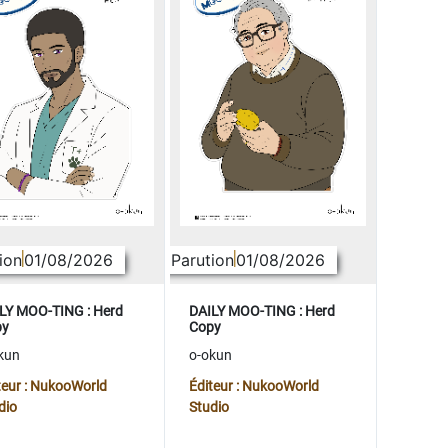
ion
01/08/2026
Parution
01/08/2026
LY MOO-TING : Herd
DAILY MOO-TING : Herd
py
Copy
kun
o-okun
teur : NukooWorld
Éditeur : NukooWorld
dio
Studio