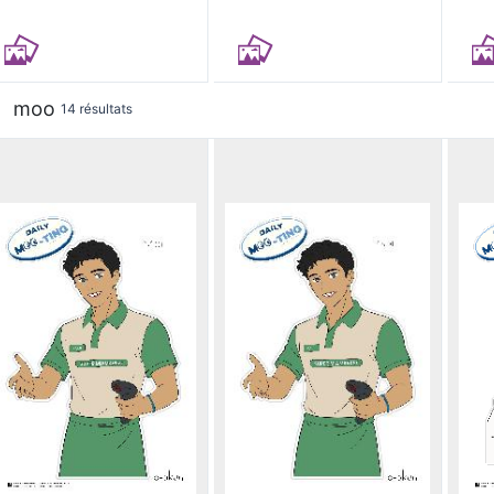
moo
14 résultats