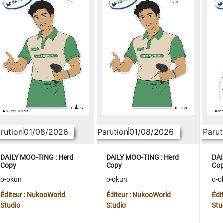
rution
01/08/2026
Parution
01/08/2026
Parut
DAILY MOO-TING : Herd
DAILY MOO-TING : Herd
DAI
Copy
Copy
Co
o-okun
o-okun
o-o
Éditeur : NukooWorld
Éditeur : NukooWorld
Édi
Studio
Studio
Stu