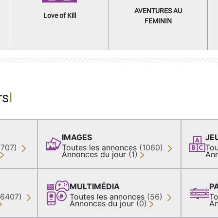
AVENTURES AU
Love of Kill
FEMININ
rs
IMAGES
JE
(707)
Toutes les annonces
(1060)
Tou
Annonces du jour
(1)
Ann
MULTIMÉDIA
P
36407)
Toutes les annonces
(56)
To
Annonces du jour
(0)
An