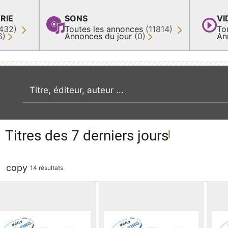
RIE
SONS
VI
432)
Toutes les annonces
(11814)
To
6)
Annonces du jour
(0)
An
recherche par mot clé
Titres des 7 derniers jours
copy
14 résultats