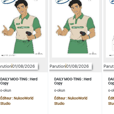
rution
01/08/2026
Parution
01/08/2026
Parut
DAILY MOO-TING : Herd
DAILY MOO-TING : Herd
DAI
Copy
Copy
Co
o-okun
o-okun
o-o
Éditeur : NukooWorld
Éditeur : NukooWorld
Édi
Studio
Studio
Stu