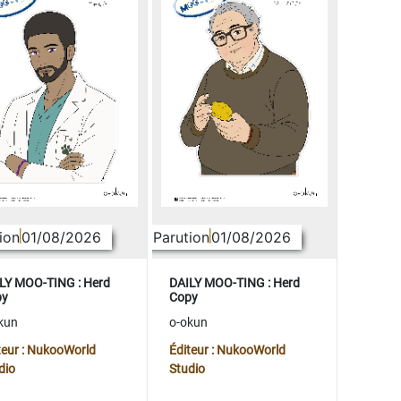
ion
01/08/2026
Parution
01/08/2026
LY MOO-TING : Herd
DAILY MOO-TING : Herd
py
Copy
kun
o-okun
teur : NukooWorld
Éditeur : NukooWorld
dio
Studio