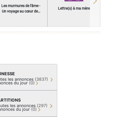
Next
Les murmures de l'âme -
Lettre(s) à ma mère
Un voyage au cœur des
questions qui façonnent
une vie
UNESSE
tes les annonces
(3837)
onces du jour
(0)
ARTITIONS
utes les annonces
(297)
nonces du jour
(0)