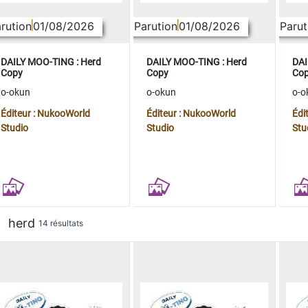
rution
01/08/2026
Parution
01/08/2026
Parut
DAILY MOO-TING : Herd
DAILY MOO-TING : Herd
DAI
Copy
Copy
Co
o-okun
o-okun
o-o
Éditeur : NukooWorld
Éditeur : NukooWorld
Édi
Studio
Studio
Stu
herd
14 résultats