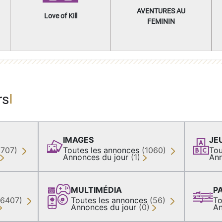
AVENTURES AU
Love of Kill
FEMININ
rs
IMAGES
JE
(707)
Toutes les annonces
(1060)
Tou
Annonces du jour
(1)
Ann
MULTIMÉDIA
P
36407)
Toutes les annonces
(56)
To
Annonces du jour
(0)
An