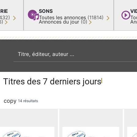
RIE
SONS
VI
432)
Toutes les annonces
(11814)
To
6)
Annonces du jour
(0)
An
recherche par mot clé
Titres des 7 derniers jours
copy
14 résultats