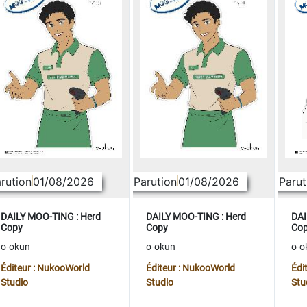
rution
01/08/2026
Parution
01/08/2026
Parut
DAILY MOO-TING : Herd
DAILY MOO-TING : Herd
DAI
Copy
Copy
Co
o-okun
o-okun
o-o
Éditeur : NukooWorld
Éditeur : NukooWorld
Édi
Studio
Studio
Stu