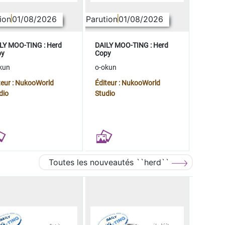
ion
01/08/2026
Parution
01/08/2026
LY MOO-TING : Herd
DAILY MOO-TING : Herd
py
Copy
kun
o-okun
teur : NukooWorld
Éditeur : NukooWorld
dio
Studio
Toutes les nouveautés ``herd``