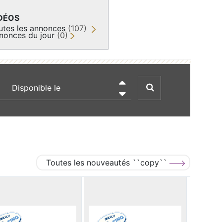
DÉOS
utes les annonces
(107)
nonces du jour
(0)
recherche par date

Toutes les nouveautés ``copy``