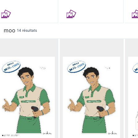
moo
14 résultats