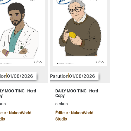
ion
01/08/2026
Parution
01/08/2026
LY MOO-TING : Herd
DAILY MOO-TING : Herd
py
Copy
kun
o-okun
teur : NukooWorld
Éditeur : NukooWorld
dio
Studio