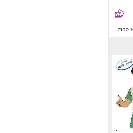
moo
1