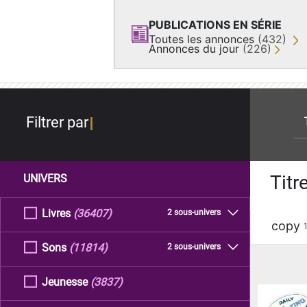
PUBLICATIONS EN SÉRIE
Toutes les annonces
(432)
Annonces du jour
(226)
re
Filtrer par
Titr
UNIVERS
Livres
(36407)
2 sous-univers
copy
Sons
(11814)
2 sous-univers
Jeunesse
(3837)