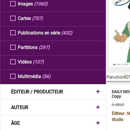
Images
(1060)
Cartes
(707)
Publications en série
(432)
Partitions
(297)
Vidéos
(107)
Multimédia
(56)
Parution
0
ÉDITEUR / PRODUCTEUR
DAILY MOO
Copy
o-okun
AUTEUR
Éditeur :
Studio
ÂGE