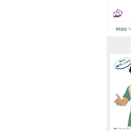
moo
1