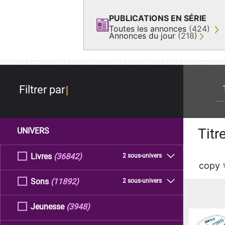
PUBLICATIONS EN SÉRIE
Toutes les annonces
(424)
Annonces du jour
(218)
re
Filtrer par
Titr
UNIVERS
Livres
(36842)
2 sous-univers
copy
Sons
(11892)
2 sous-univers
Jeunesse
(3948)