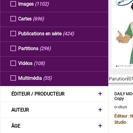
Images
(1102)
Cartes
(696)
Publications en série
(424)
Partitions
(296)
Vidéos
(108)
Multimédia
(55)
Parution
0
ÉDITEUR / PRODUCTEUR
DAILY MOO
Copy
o-okun
AUTEUR
Éditeur :
Studio
ÂGE