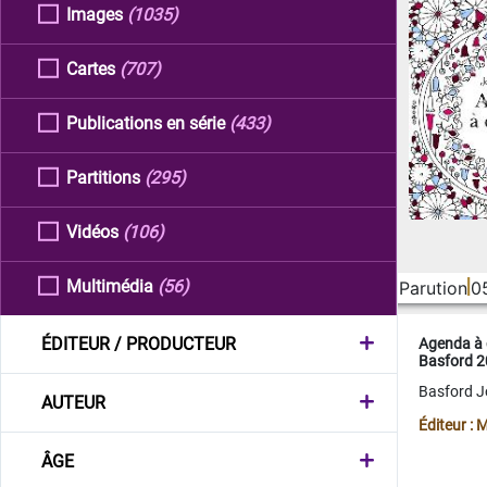
Images
(1035)
Cartes
(707)
Publications en série
(433)
Partitions
(295)
Vidéos
(106)
Multimédia
(56)
Parution
0
ÉDITEUR / PRODUCTEUR
Agenda à 
Basford 
Basford 
AUTEUR
Éditeur :
ÂGE