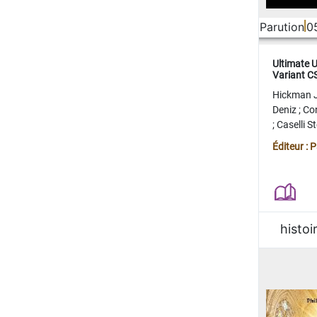
Parution
0
Ultimate 
Variant 
FERME
Hickman 
Deniz
;
Co
;
Caselli 
Juan
;
Mo
Éditeur : 
histoi