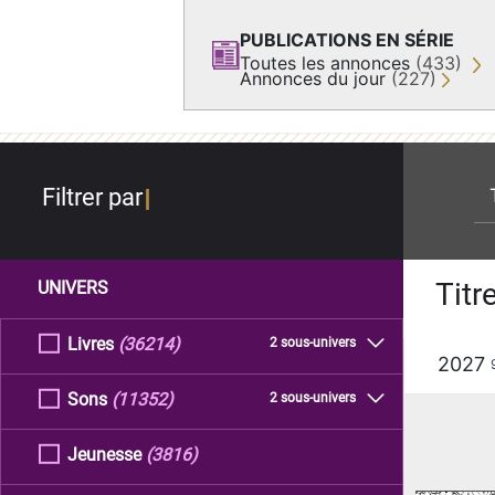
PUBLICATIONS EN SÉRIE
Toutes les annonces
(433)
Annonces du jour
(227)
re
Filtrer par
Titr
UNIVERS
Livres
(36214)
2 sous-univers
2027
Sons
(11352)
2 sous-univers
Jeunesse
(3816)