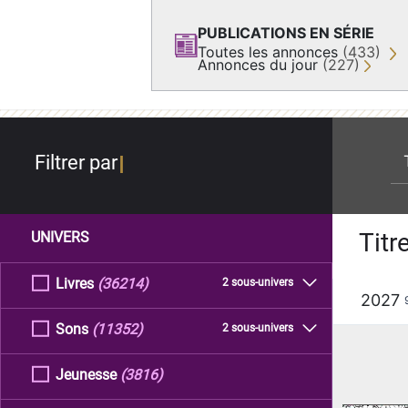
PUBLICATIONS EN SÉRIE
Toutes les annonces
(433)
Annonces du jour
(227)
re
Filtrer par
Titr
UNIVERS
Livres
(36214)
2 sous-univers
2027
Sons
(11352)
2 sous-univers
Jeunesse
(3816)