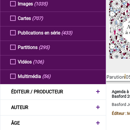
Images
(1035)
Cartes
(707)
Publications en série
(433)
Partitions
(295)
Vidéos
(106)
Multimédia
(56)
Parution
0
ÉDITEUR / PRODUCTEUR
Agenda à 
Basford 
Basford 
AUTEUR
Éditeur :
ÂGE