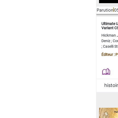
Parution
0
Ultimate 
Variant 
FERME
Hickman 
Deniz
;
Co
;
Caselli 
Juan
;
Mo
Éditeur : 
histoi