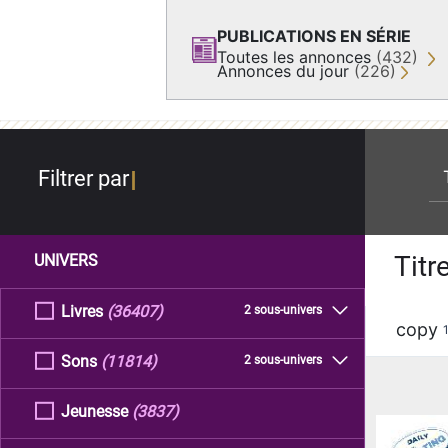
PUBLICATIONS EN SÉRIE
Toutes les annonces
(432)
Annonces du jour
(226)
re
Filtrer par
Titr
UNIVERS
Livres
(36407)
2 sous-univers
copy
Sons
(11814)
2 sous-univers
Jeunesse
(3837)