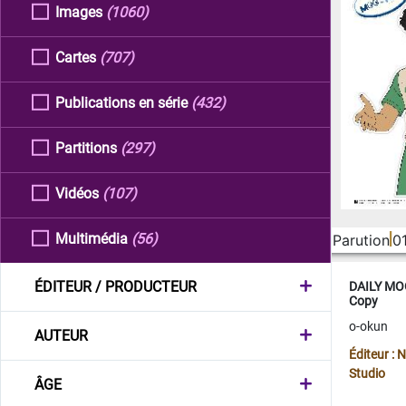
Images
(1060)
Cartes
(707)
Publications en série
(432)
Partitions
(297)
Vidéos
(107)
Multimédia
(56)
Parution
0
ÉDITEUR / PRODUCTEUR
DAILY MOO
Copy
o-okun
AUTEUR
Éditeur :
Studio
ÂGE