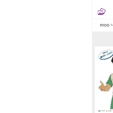
moo
1