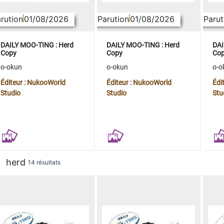
rution
01/08/2026
Parution
01/08/2026
Parut
DAILY MOO-TING : Herd
DAILY MOO-TING : Herd
DAI
Copy
Copy
Co
o-okun
o-okun
o-o
Éditeur : NukooWorld
Éditeur : NukooWorld
Édi
Studio
Studio
Stu
herd
14 résultats