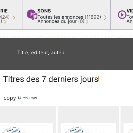
RIE
SONS
VI
424)
Toutes les annonces
(11892)
To
8)
Annonces du jour
(0)
An
recherche par mot clé
Titres des 7 derniers jours
copy
14 résultats