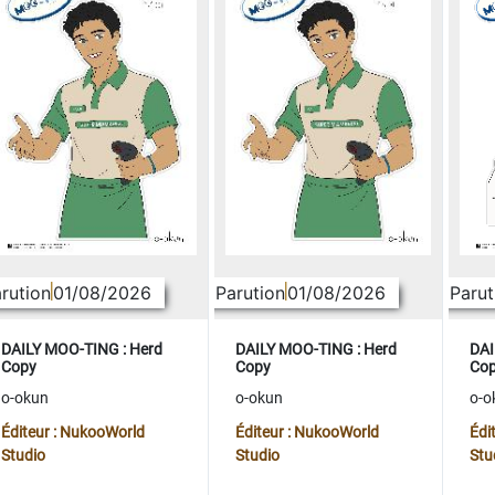
rution
01/08/2026
Parution
01/08/2026
Parut
DAILY MOO-TING : Herd
DAILY MOO-TING : Herd
DAI
Copy
Copy
Co
o-okun
o-okun
o-o
Éditeur : NukooWorld
Éditeur : NukooWorld
Édi
Studio
Studio
Stu