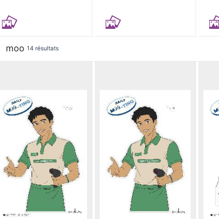
moo
14 résultats