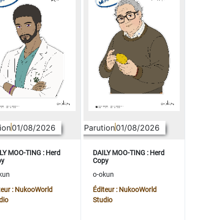
ion
01/08/2026
Parution
01/08/2026
LY MOO-TING : Herd
DAILY MOO-TING : Herd
py
Copy
kun
o-okun
teur : NukooWorld
Éditeur : NukooWorld
dio
Studio