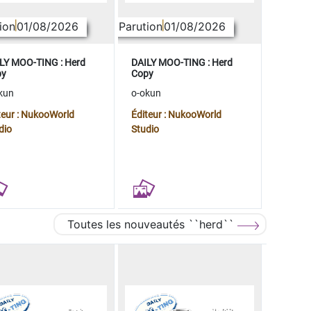
ion
01/08/2026
Parution
01/08/2026
LY MOO-TING : Herd
DAILY MOO-TING : Herd
py
Copy
kun
o-okun
teur : NukooWorld
Éditeur : NukooWorld
dio
Studio
Toutes les nouveautés ``herd``