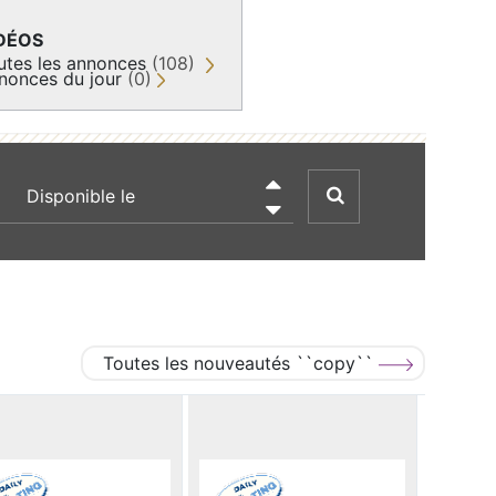
DÉOS
utes les annonces
(108)
nonces du jour
(0)
recherche par date

Toutes les nouveautés ``copy``