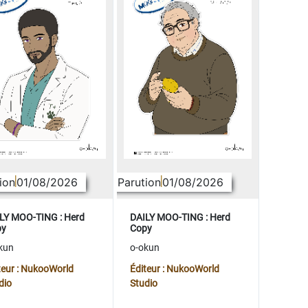
ion
01/08/2026
Parution
01/08/2026
LY MOO-TING : Herd
DAILY MOO-TING : Herd
py
Copy
kun
o-okun
teur : NukooWorld
Éditeur : NukooWorld
dio
Studio