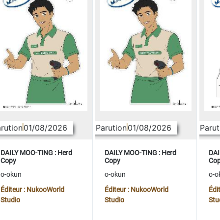
rution
01/08/2026
Parution
01/08/2026
Parut
DAILY MOO-TING : Herd
DAILY MOO-TING : Herd
DAI
Copy
Copy
Co
o-okun
o-okun
o-o
Éditeur : NukooWorld
Éditeur : NukooWorld
Édi
Studio
Studio
Stu