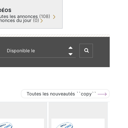
DÉOS
utes les annonces
(108)
nonces du jour
(0)
recherche par date

Toutes les nouveautés ``copy``