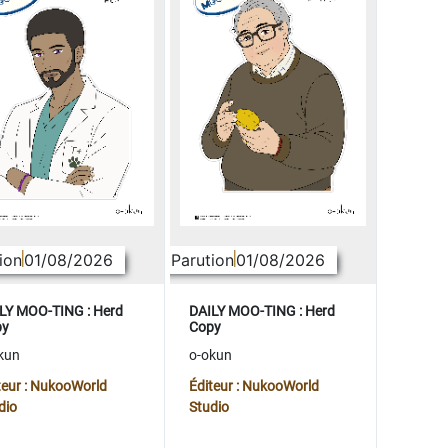
ion
01/08/2026
Parution
01/08/2026
LY MOO-TING : Herd
DAILY MOO-TING : Herd
py
Copy
kun
o-okun
teur : NukooWorld
Éditeur : NukooWorld
dio
Studio