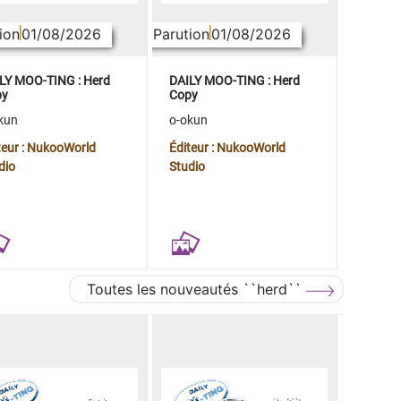
ion
01/08/2026
Parution
01/08/2026
LY MOO-TING : Herd
DAILY MOO-TING : Herd
py
Copy
kun
o-okun
teur : NukooWorld
Éditeur : NukooWorld
dio
Studio
Toutes les nouveautés ``herd``