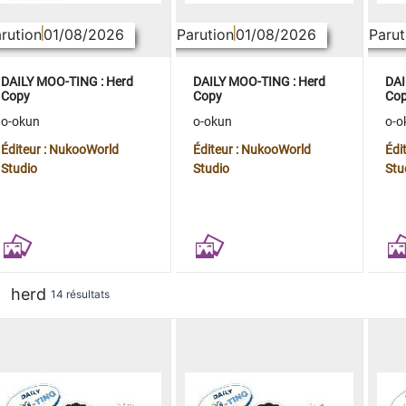
rution
01/08/2026
Parution
01/08/2026
Parut
DAILY MOO-TING : Herd
DAILY MOO-TING : Herd
DAI
Copy
Copy
Co
o-okun
o-okun
o-o
Éditeur : NukooWorld
Éditeur : NukooWorld
Édi
Studio
Studio
Stu
herd
14 résultats