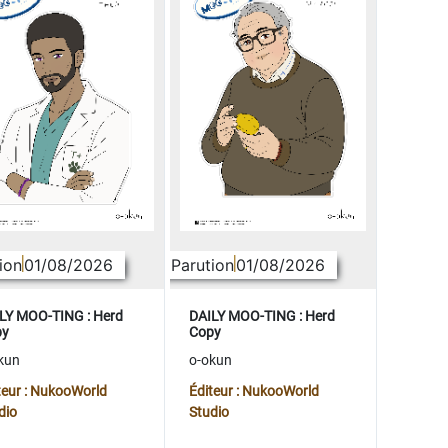
ion
01/08/2026
Parution
01/08/2026
LY MOO-TING : Herd
DAILY MOO-TING : Herd
py
Copy
kun
o-okun
teur : NukooWorld
Éditeur : NukooWorld
dio
Studio