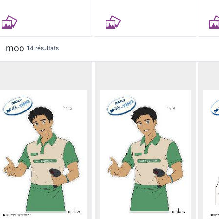
moo
14 résultats