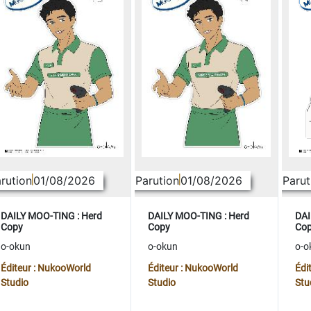
rution
01/08/2026
Parution
01/08/2026
Parut
DAILY MOO-TING : Herd
DAILY MOO-TING : Herd
DAI
Copy
Copy
Co
o-okun
o-okun
o-o
Éditeur : NukooWorld
Éditeur : NukooWorld
Édi
Studio
Studio
Stu