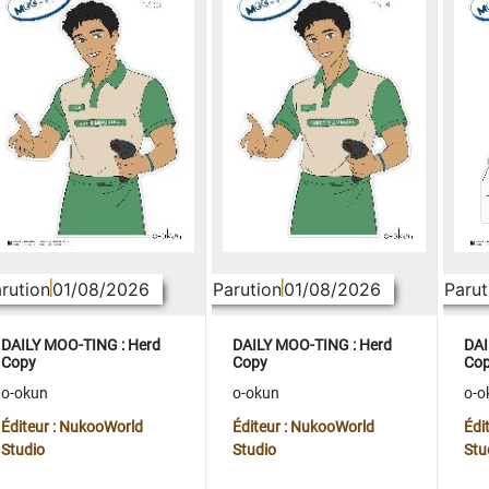
rution
01/08/2026
Parution
01/08/2026
Parut
DAILY MOO-TING : Herd
DAILY MOO-TING : Herd
DAI
Copy
Copy
Co
o-okun
o-okun
o-o
Éditeur : NukooWorld
Éditeur : NukooWorld
Édi
Studio
Studio
Stu