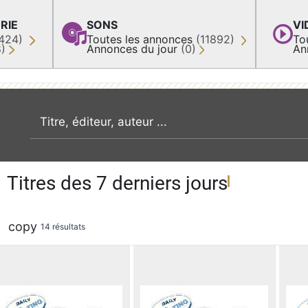
RIE
SONS
VI
424)
Toutes les annonces
(11892)
To
8)
Annonces du jour
(0)
An
recherche par mot clé
Titres des 7 derniers jours
copy
14 résultats