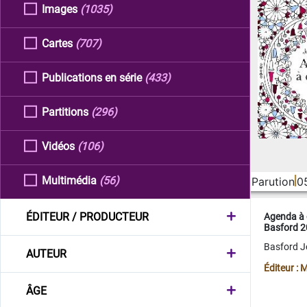
Images
(1035)
Cartes
(707)
Publications en série
(433)
Partitions
(296)
Vidéos
(106)
Multimédia
(56)
Parution
0
ÉDITEUR / PRODUCTEUR
Agenda à 
Basford 
Basford 
AUTEUR
Éditeur :
ÂGE