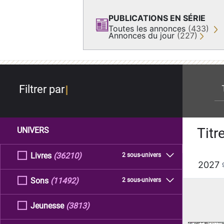
PUBLICATIONS EN SÉRIE
Toutes les annonces
(433)
Annonces du jour
(227)
re
Filtrer par
Titr
UNIVERS
Livres
(36210)
2 sous-univers
2027
Sons
(11492)
2 sous-univers
Jeunesse
(3813)