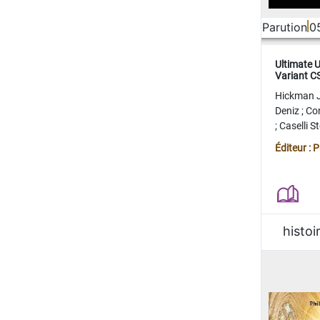
Parution
0
Ultimate 
Variant 
FERME
Hickman 
Deniz
;
Co
;
Caselli 
Juan
;
Mo
Éditeur : 
histoi