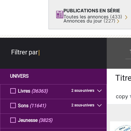
PUBLICATIONS EN SÉRIE
Toutes les annonces
(433)
Annonces du jour
(227)
re
Filtrer par
Titr
UNIVERS
Livres
(36363)
2 sous-univers
copy
Sons
(11641)
2 sous-univers
Jeunesse
(3825)