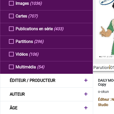
Images
(1036)
Cartes
(707)
Publications en série
(433)
Partitions
(296)
Vidéos
(106)
Multimédia
(54)
Parution
0
ÉDITEUR / PRODUCTEUR
DAILY MOO
Copy
o-okun
AUTEUR
Éditeur :
Studio
ÂGE