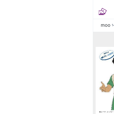
moo
1