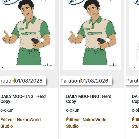
rution
01/08/2026
Parution
01/08/2026
Parut
DAILY MOO-TING : Herd
DAILY MOO-TING : Herd
DAI
Copy
Copy
Co
o-okun
o-okun
o-o
Éditeur : NukooWorld
Éditeur : NukooWorld
Édi
Studio
Studio
Stu