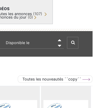
DÉOS
utes les annonces
(107)
nonces du jour
(0)
recherche par date

Toutes les nouveautés ``copy``