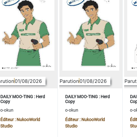
rution
01/08/2026
Parution
01/08/2026
Parut
DAILY MOO-TING : Herd
DAILY MOO-TING : Herd
DAI
Copy
Copy
Co
o-okun
o-okun
o-o
Éditeur : NukooWorld
Éditeur : NukooWorld
Édi
Studio
Studio
Stu