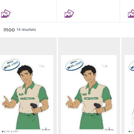
moo
14 résultats