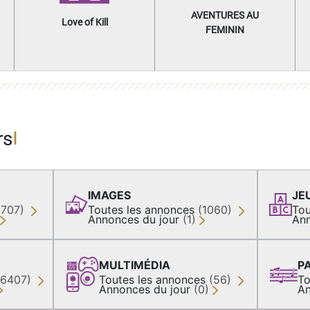
AVENTURES AU
Love of Kill
FEMININ
rs
IMAGES
JE
(707)
Toutes les annonces
(1060)
Tou
Annonces du jour
(1)
Ann
MULTIMÉDIA
P
36407)
Toutes les annonces
(56)
To
Annonces du jour
(0)
An