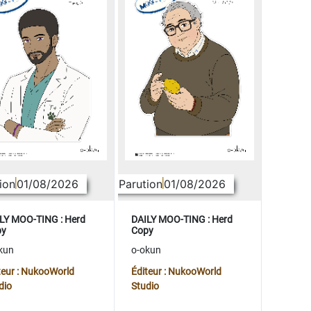
ion
01/08/2026
Parution
01/08/2026
LY MOO-TING : Herd
DAILY MOO-TING : Herd
py
Copy
kun
o-okun
teur : NukooWorld
Éditeur : NukooWorld
dio
Studio