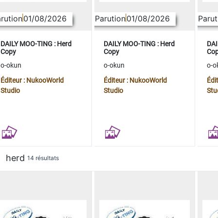
rution
01/08/2026
Parution
01/08/2026
Parut
DAILY MOO-TING : Herd
DAILY MOO-TING : Herd
DAI
Copy
Copy
Co
o-okun
o-okun
o-o
Éditeur : NukooWorld
Éditeur : NukooWorld
Édi
Studio
Studio
Stu
herd
14 résultats