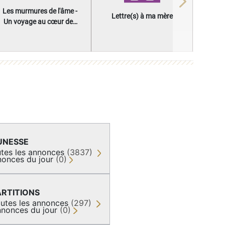
Next
Les murmures de l'âme -
Lettre(s) à ma mère
Un voyage au cœur des
questions qui façonnent
une vie
UNESSE
tes les annonces
(3837)
onces du jour
(0)
ARTITIONS
utes les annonces
(297)
nonces du jour
(0)