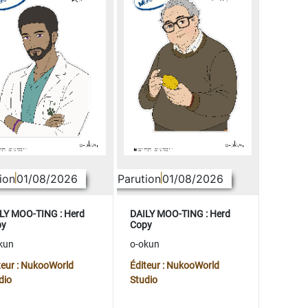
ion
01/08/2026
Parution
01/08/2026
LY MOO-TING : Herd
DAILY MOO-TING : Herd
py
Copy
kun
o-okun
teur : NukooWorld
Éditeur : NukooWorld
dio
Studio