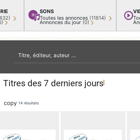
RIE
SONS
VI
432)
Toutes les annonces
(11814)
To
6)
Annonces du jour
(0)
An
recherche par mot clé
Titres des 7 derniers jours
copy
14 résultats