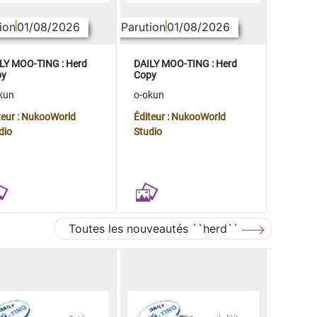
ion
01/08/2026
Parution
01/08/2026
LY MOO-TING : Herd
DAILY MOO-TING : Herd
py
Copy
kun
o-okun
teur : NukooWorld
Éditeur : NukooWorld
dio
Studio
Toutes les nouveautés ``herd``