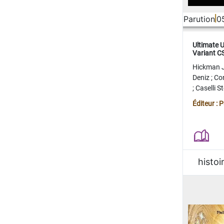
Parution
0
Ultimate 
Variant 
FERME
Hickman 
Deniz
;
Co
;
Caselli 
Juan
;
Mo
Éditeur : 
histoi