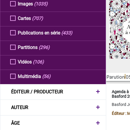
Images
(1035)
Cartes
(707)
Publications en série
(433)
Partitions
(296)
Vidéos
(106)
Multimédia
(56)
Parution
0
ÉDITEUR / PRODUCTEUR
Agenda à 
Basford 
Basford 
AUTEUR
Éditeur :
ÂGE