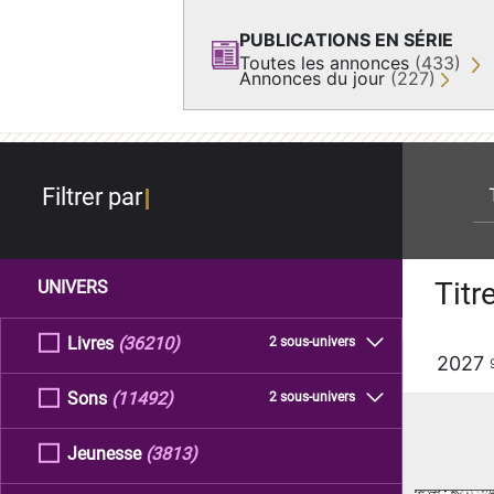
PUBLICATIONS EN SÉRIE
Toutes les annonces
(433)
Annonces du jour
(227)
re
Filtrer par
Titr
UNIVERS
Livres
(36210)
2 sous-univers
2027
Sons
(11492)
2 sous-univers
Jeunesse
(3813)