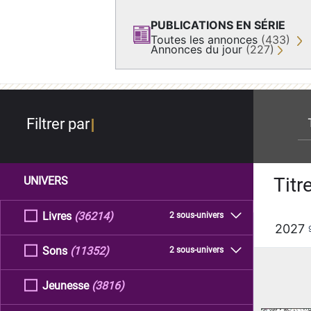
PUBLICATIONS EN SÉRIE
Toutes les annonces
(433)
Annonces du jour
(227)
re
Filtrer par
Titr
UNIVERS
Livres
(36214)
2 sous-univers
2027
Sons
(11352)
2 sous-univers
Jeunesse
(3816)