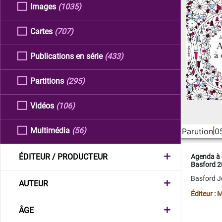
Images
(1035)
Cartes
(707)
Publications en série
(433)
Partitions
(295)
Vidéos
(106)
Multimédia
(56)
Parution
0
ÉDITEUR / PRODUCTEUR
Agenda à 
Basford 
Basford 
AUTEUR
Éditeur :
ÂGE