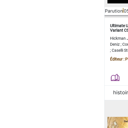
Parution
0
Ultimate 
Variant 
FERME
Hickman 
Deniz
;
Co
;
Caselli 
Juan
;
Mo
Éditeur : 
histoi