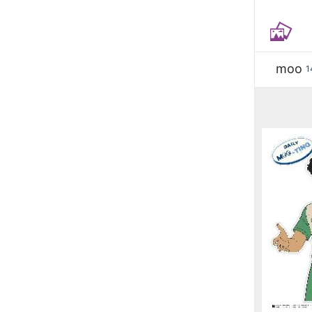
moo
1