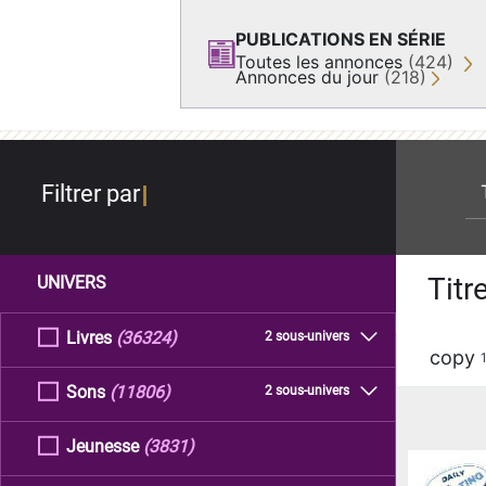
PUBLICATIONS EN SÉRIE
Toutes les annonces
(424)
Annonces du jour
(218)
re
Filtrer par
Titr
UNIVERS
Livres
(36324)
2 sous-univers
copy
Sons
(11806)
2 sous-univers
Jeunesse
(3831)