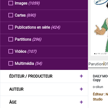
Images
(1059)
Cartes
(690)
Publications en série
(424)
Partitions
(296)
Vidéos
(107)
Multimédia
(54)
Parution
0
ÉDITEUR / PRODUCTEUR
DAILY MOO
Copy
o-okun
AUTEUR
Éditeur :
Studio
ÂGE