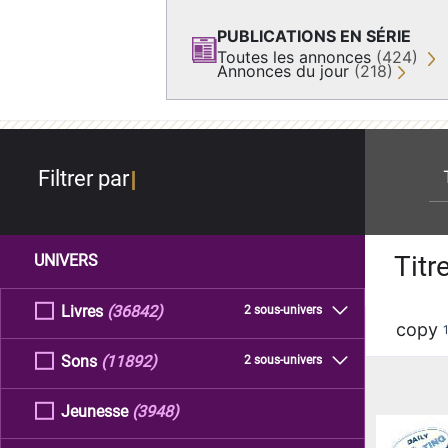
PUBLICATIONS EN SÉRIE
Toutes les annonces
(424)
Annonces du jour
(218)
re
Filtrer par
Titr
UNIVERS
Livres
(36842)
2 sous-univers
copy
Sons
(11892)
2 sous-univers
Jeunesse
(3948)