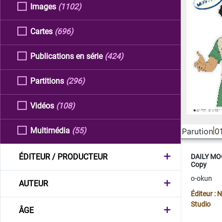
Images
(1102)
Cartes
(696)
Publications en série
(424)
Partitions
(296)
Vidéos
(108)
Multimédia
(55)
Parution
0
ÉDITEUR / PRODUCTEUR
DAILY MOO
Copy
o-okun
AUTEUR
Éditeur :
Studio
ÂGE