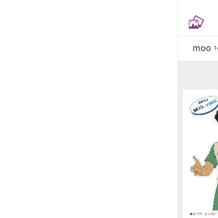
moo
1