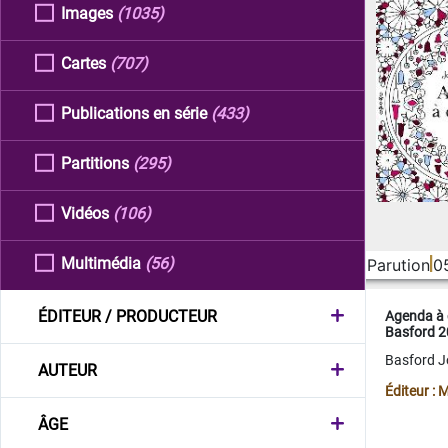
Images
(1035)
Cartes
(707)
Publications en série
(433)
Partitions
(295)
Vidéos
(106)
Multimédia
(56)
Parution
0
ÉDITEUR / PRODUCTEUR
Agenda à 
Basford 
Basford 
AUTEUR
Éditeur :
ÂGE