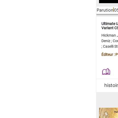
Parution
0
Ultimate 
Variant 
FERME
Hickman 
Deniz
;
Co
;
Caselli 
Juan
;
Mo
Éditeur : 
histoi