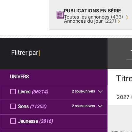
PUBLICATIONS EN SÉRIE
Toutes les annonces
(433)
Annonces du jour
(227)
re
Filtrer par
Titr
UNIVERS
Livres
(36214)
2 sous-univers
2027
Sons
(11352)
2 sous-univers
Jeunesse
(3816)