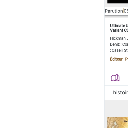
Parution
0
Ultimate 
Variant 
FERME
Hickman 
Deniz
;
Co
;
Caselli 
Juan
;
Mo
Éditeur : 
histoi