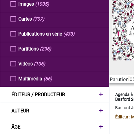
Images
(1035)
Cartes
(707)
Publications en série
(433)
Partitions
(296)
Vidéos
(106)
Multimédia
(56)
Parution
0
ÉDITEUR / PRODUCTEUR
Agenda à 
Basford 
Basford 
AUTEUR
Éditeur :
ÂGE