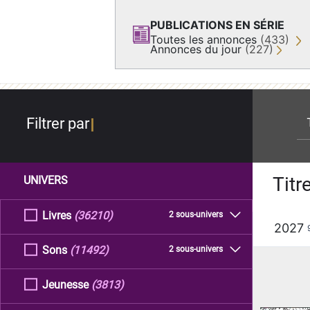
PUBLICATIONS EN SÉRIE
Toutes les annonces
(433)
Annonces du jour
(227)
re
Filtrer par
Titr
UNIVERS
Livres
(36210)
2 sous-univers
2027
Sons
(11492)
2 sous-univers
Jeunesse
(3813)