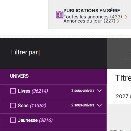
PUBLICATIONS EN SÉRIE
Toutes les annonces
(433)
Annonces du jour
(227)
re
Filtrer par
Titr
UNIVERS
Livres
(36214)
2 sous-univers
2027
Sons
(11352)
2 sous-univers
Jeunesse
(3816)