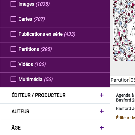
Images
(1035)
Cartes
(707)
Publications en série
(433)
Partitions
(295)
Vidéos
(106)
Multimédia
(56)
Parution
0
ÉDITEUR / PRODUCTEUR
Agenda à 
Basford 
Basford 
AUTEUR
Éditeur :
ÂGE