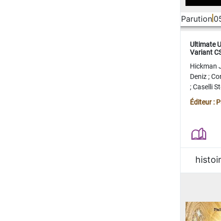
Parution
0
Ultimate 
Variant 
FERME
Hickman 
Deniz
;
Co
;
Caselli 
Juan
;
Mo
Éditeur : 
histoi