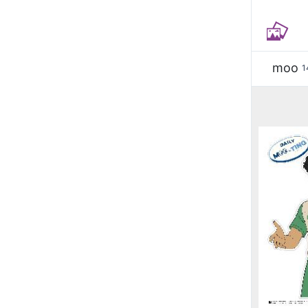
moo
1