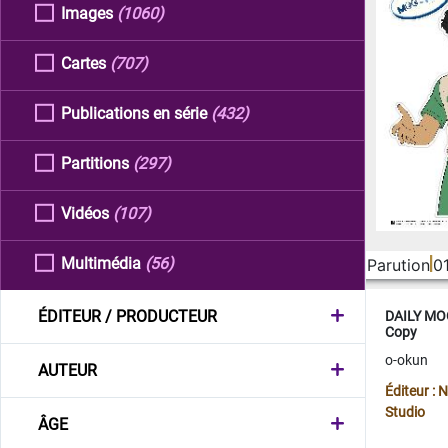
Images
(1060)
Cartes
(707)
Publications en série
(432)
Partitions
(297)
Vidéos
(107)
Multimédia
(56)
Parution
0
ÉDITEUR / PRODUCTEUR
DAILY MOO
Copy
o-okun
AUTEUR
Éditeur :
Studio
ÂGE