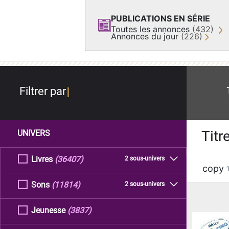
PUBLICATIONS EN SÉRIE
Toutes les annonces
(432)
Annonces du jour
(226)
re
Filtrer par
Titr
UNIVERS
Livres
(36407)
2 sous-univers
copy
Sons
(11814)
2 sous-univers
Jeunesse
(3837)