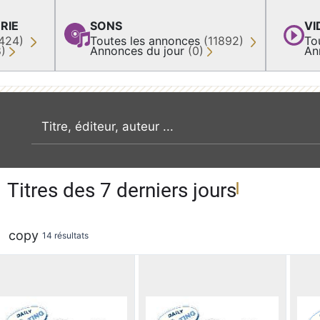
RIE
SONS
VI
424)
Toutes les annonces
(11892)
To
8)
Annonces du jour
(0)
An
recherche par mot clé
Titres des 7 derniers jours
copy
14 résultats