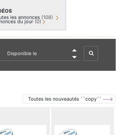
DÉOS
utes les annonces
(108)
nonces du jour
(0)
recherche par date

Toutes les nouveautés ``copy``