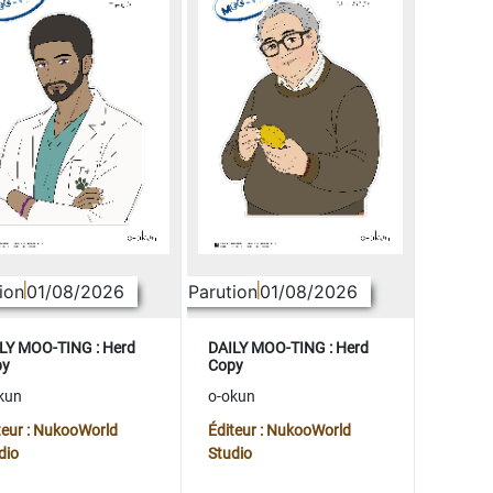
ion
01/08/2026
Parution
01/08/2026
LY MOO-TING : Herd
DAILY MOO-TING : Herd
py
Copy
kun
o-okun
teur : NukooWorld
Éditeur : NukooWorld
dio
Studio