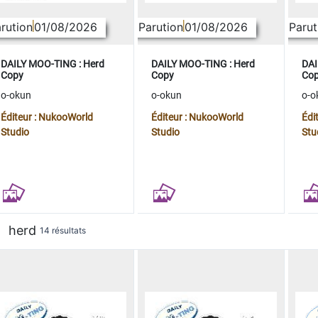
rution
01/08/2026
Parution
01/08/2026
Parut
DAILY MOO-TING : Herd
DAILY MOO-TING : Herd
DAI
Copy
Copy
Co
o-okun
o-okun
o-o
Éditeur : NukooWorld
Éditeur : NukooWorld
Édi
Studio
Studio
Stu
herd
14 résultats