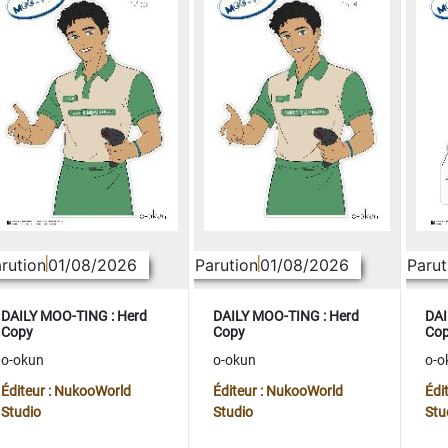
rution
01/08/2026
Parution
01/08/2026
Parut
DAILY MOO-TING : Herd
DAILY MOO-TING : Herd
DAI
Copy
Copy
Co
o-okun
o-okun
o-o
Éditeur : NukooWorld
Éditeur : NukooWorld
Édi
Studio
Studio
Stu