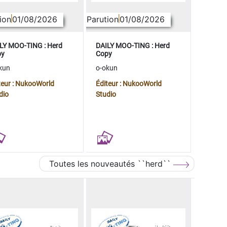
ion
01/08/2026
Parution
01/08/2026
LY MOO-TING : Herd
DAILY MOO-TING : Herd
py
Copy
kun
o-okun
teur : NukooWorld
Éditeur : NukooWorld
dio
Studio
Toutes les nouveautés ``herd``