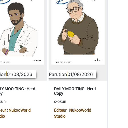
ion
01/08/2026
Parution
01/08/2026
LY MOO-TING : Herd
DAILY MOO-TING : Herd
py
Copy
kun
o-okun
teur : NukooWorld
Éditeur : NukooWorld
dio
Studio