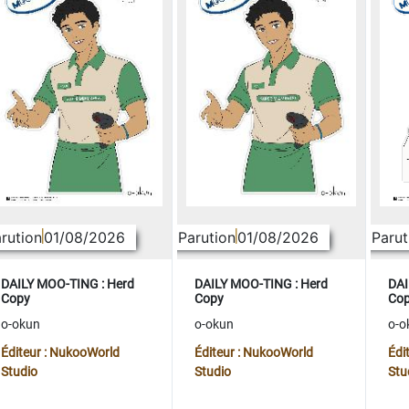
rution
01/08/2026
Parution
01/08/2026
Parut
DAILY MOO-TING : Herd
DAILY MOO-TING : Herd
DAI
Copy
Copy
Co
o-okun
o-okun
o-o
Éditeur : NukooWorld
Éditeur : NukooWorld
Édi
Studio
Studio
Stu