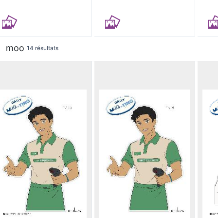
moo
14 résultats