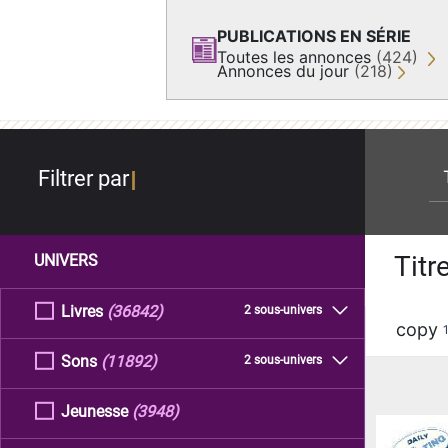
PUBLICATIONS EN SÉRIE
Toutes les annonces
(424)
Annonces du jour
(218)
re
Filtrer par
Titr
UNIVERS
Livres
(36842)
2 sous-univers
copy
Sons
(11892)
2 sous-univers
Jeunesse
(3948)