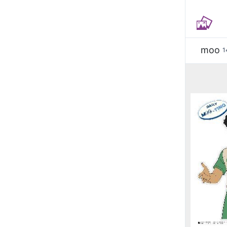
moo
1