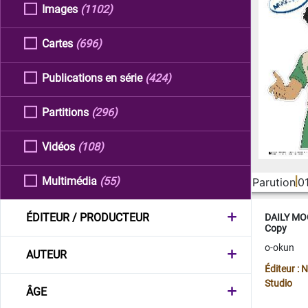
Images
(1102)
Cartes
(696)
Publications en série
(424)
Partitions
(296)
Vidéos
(108)
Multimédia
(55)
Parution
0
ÉDITEUR / PRODUCTEUR
DAILY MOO
Copy
o-okun
AUTEUR
Éditeur :
Studio
ÂGE