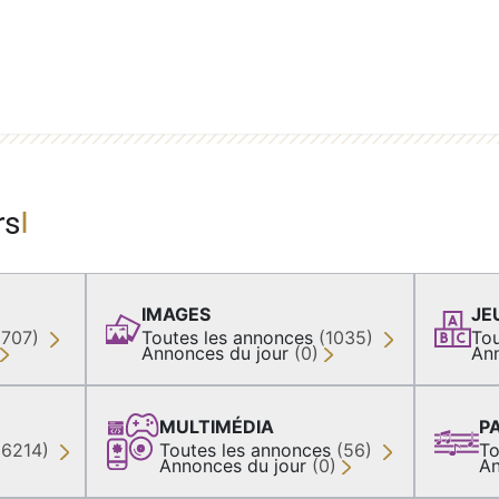
rs
IMAGES
JE
(707)
Toutes les annonces
(1035)
Tou
Annonces du jour
(0)
An
MULTIMÉDIA
P
36214)
Toutes les annonces
(56)
To
Annonces du jour
(0)
An