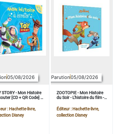
ion
05/08/2026
Parution
05/08/2026
 STORY - Mon Histoire
ZOOTOPIE - Mon Histoire
couter [CD + QR Code] -
du Soir - L'histoire du film -
ney Pixar
Disney
eur : Hachette-livre,
Éditeur : Hachette-livre,
lection Disney
collection Disney