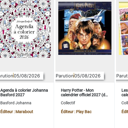
rution
05/08/2026
Parution
05/08/2026
Parut
Agenda à colorier Johanna
Harry Potter - Mon
Les
Basford 2027
calendrier officiel 2027 (de
cale
sept. 2026 à déc. 2027)
sep
Basford Johanna
Collectif
Coll
Éditeur : Marabout
Éditeur : Play Bac
Édi