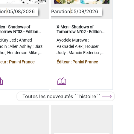
ion
05/08/2026
Parution
05/08/2026
en - Shadows of
X-Men - Shadows of
orrow N°03 - Edition
Tomorrow N°02 - Edition
lector - COMPTE FERME
collector - COMPTE FERME
cKay Jed
;
Ahmed
Ayodele Murewa
;
adin
;
Allen Ashley
;
Diaz
Paknadel Alex
;
Houser
tho
;
Henderson Mike
;
Jody
;
Mancin Federica
;
gman Ryan
Antonio Roge
;
Camagni
teur : Panini France
Éditeur : Panini France
Jacopo
Toutes les nouveautés ``histoire``