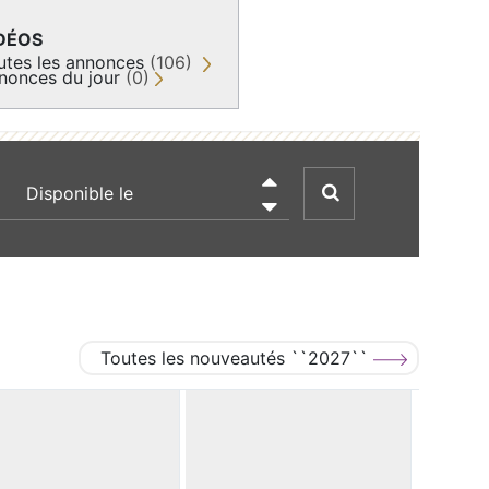
DÉOS
utes les annonces
(106)
nonces du jour
(0)
recherche par date

Toutes les nouveautés ``2027``