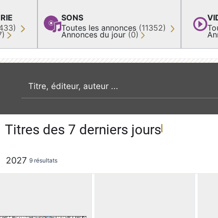
RIE
SONS
VI
433)
Toutes les annonces
(11352)
To
7)
Annonces du jour
(0)
An
recherche par mot clé
Titres des 7 derniers jours
2027
9 résultats