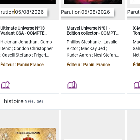
rution
05/08/2026
Parution
05/08/2026
Parut
Ultimate Universe N°13
Marvel Universe N°01 -
X-M
Variant CSA - COMPTE
Edition collector - COMPTE
Tom
FERME
FERME
col
Hickman Jonathan
;
Camp
Phillips Stephanie
;
Lavalle
Ma
Deniz
;
Condon Christopher
Victor
;
MacKay Jed
;
Sal
;
Caselli Stefano
;
Frigeri
Kuder Aaron
;
Nesi Stefano
Ne
Juan
;
Momoko Peach
;
Lopez Alvaro
Ste
Éditeur : Panini France
Éditeur : Panini France
Édi
histoire
9 résultats