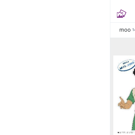
moo
1