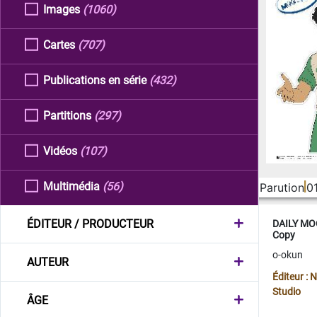
Images
(1060)
Cartes
(707)
Publications en série
(432)
Partitions
(297)
Vidéos
(107)
Multimédia
(56)
Parution
0
ÉDITEUR / PRODUCTEUR
DAILY MOO
Copy
o-okun
AUTEUR
Éditeur :
Studio
ÂGE