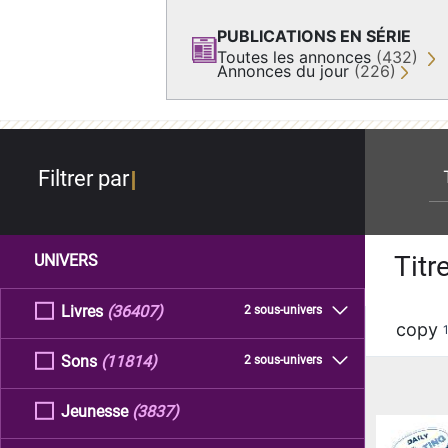
PUBLICATIONS EN SÉRIE
Toutes les annonces
(432)
Annonces du jour
(226)
re
Filtrer par
Titr
UNIVERS
Livres
(36407)
2 sous-univers
copy
Sons
(11814)
2 sous-univers
Jeunesse
(3837)