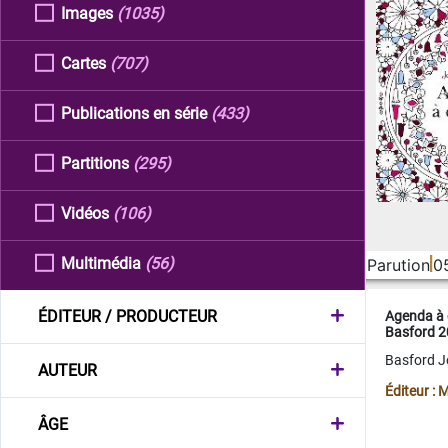
Images
(1035)
Cartes
(707)
Publications en série
(433)
Partitions
(295)
Vidéos
(106)
Multimédia
(56)
Parution
0
ÉDITEUR / PRODUCTEUR
Agenda à 
Basford 
Basford 
AUTEUR
Éditeur :
ÂGE