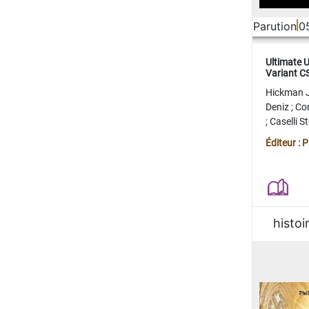
Parution
0
Ultimate 
Variant 
FERME
Hickman 
Deniz
;
Co
;
Caselli 
Juan
;
Mo
Éditeur : 
histoi