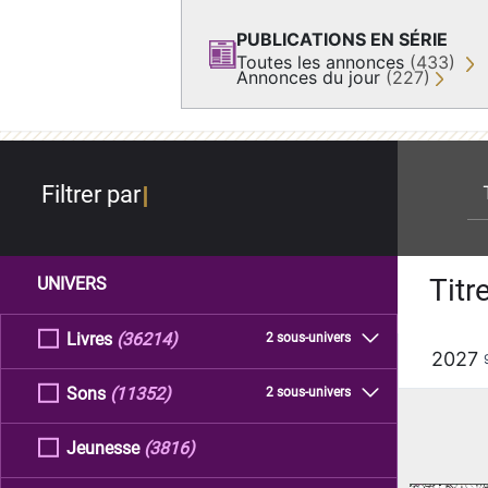
PUBLICATIONS EN SÉRIE
Toutes les annonces
(433)
Annonces du jour
(227)
re
Filtrer par
Titr
UNIVERS
Livres
(36214)
2 sous-univers
2027
Sons
(11352)
2 sous-univers
Jeunesse
(3816)